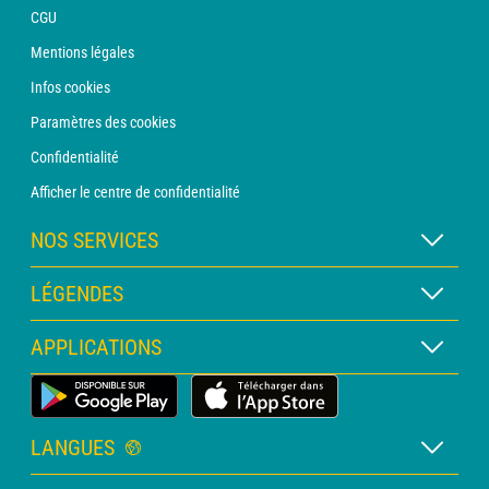
CGU
Mentions légales
Infos cookies
Paramètres des cookies
Confidentialité
Afficher le centre de confidentialité
NOS SERVICES
Abonnement METEO Xpert
LÉGENDES
Abonnement METEO PRO
Légende des cartes
APPLICATIONS
Consultation avec un prévisionniste
Légende des pictogrammes
Bulletin PRO
Application Météo Terrestre
Glossaire
Alertes
LANGUES
Certificats d'intempéries