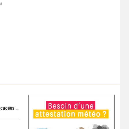
ts
Canicule et orages : pic allergique majeur aux urticacées sur la moitié nord