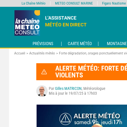
La Chaîne Météo
METEO CONSULT MARINE
Figaro Nautisme
L'ASSISTANCE
MÉTÉO EN DIRECT
PRÉVISIONS
CARTE MÉTÉO
MONTAGNE
Accueil
Actualités météo
Forte dégradation, orages ponctuellement vi
ALERTE MÉTÉO: FORTE 
VIOLENTS
Par
Gilles MATRICON
, Météorologue
Mis à jour le 19/07/25 à 17h03