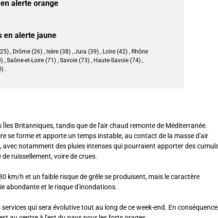
en alerte orange
 en alerte jaune
5) , Drôme (26) , Isère (38) , Jura (39) , Loire (42) , Rhône
 , Saône-et-Loire (71) , Savoie (73) , Haute-Savoie (74) ,
) .
 Îles Britanniques, tandis que de l'air chaud remonte de Méditerranée.
re se forme et apporte un temps instable, au contact de la masse d'air
nt, avec notamment des pluies intenses qui pourraient apporter des cumul
e ruissellement, voire de crues.
0 km/h et un faible risque de grêle se produisent, mais le caractère
ie abondante et le risque d'inondations.
os services qui sera évolutive tout au long de ce week-end. En conséquence
 au centre à l'est du pays pour les forts orages.