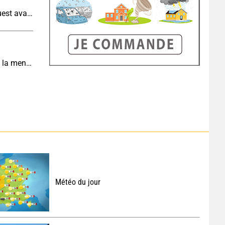
Météo aujourd'hui : très fortes chaleurs au sud-ouest avant des orages, jusqu'à 39°C
Météo de demain : un dimanche très chaud, sous la menace de quelques orages
Météo du jour