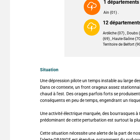
1 départements 
Ain (01) .
12 départements
Ardèche (07) , Doubs (2
(69) , Haute-Saône (70)
Territoire de Belfort (90
Situation
Une dépression pilote un temps instable au large des
Dans ce contexte, un front orageux assez stationnai
chaud à l'est. Des orages parfois forts se produise
conséquents en peu de temps, engendrant un risque d
Une activité électrique marquée, des bourrasques à 8
prédominant de cette perturbation est surtout la plu
Cette situation nécessite une alerte de la part de n
l'alerte ORANGE est étendue, notamment du sud-ouest