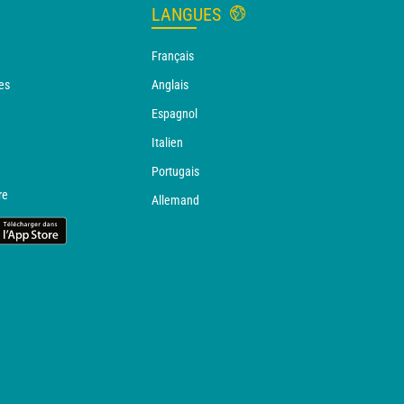
LANGUES
Français
es
Anglais
Espagnol
Italien
Portugais
re
Allemand