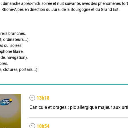
 : dimanche après-midi, soirée et nuit suivante, avec des phénomènes for
 à Rhône-Alpes en direction du Jura, de la Bourgogne et du Grand Est.
areils branchés.
, ordinateurs...).
es ou isolées.
éphone filaire.
ade, navigation).
rbres.
 clôtures, portails...).
13h18
10h54