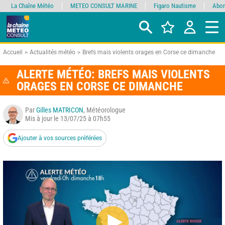
La Chaîne Météo
METEO CONSULT MARINE
Figaro Nautisme
Abon
Accueil
Actualités météo
Brefs mais violents orages en Corse ce dimanche
ALERTE MÉTÉO: BREFS MAIS VIOLENTS
ORAGES EN CORSE CE DIMANCHE
Par
Gilles MATRICON
, Météorologue
Mis à jour le 13/07/25 à 07h55
Ajouter à vos sources préférées