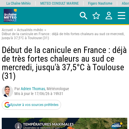
La Chaîne Météo
METEO CONSULT MARINE
Figaro Nautisme
Abon
Accueil
Actualités météo
Début de la canicule en France : déjà de très fortes chaleurs au sud ce mercredi,
jusqu'à 37,5°C à Toulouse (31)
Début de la canicule en France : déjà
de très fortes chaleurs au sud ce
mercredi, jusqu'à 37,5°C à Toulouse
(31)
Par
Adrien Thomas
, Météorologue
Mis à jour le 17/06/26 à 19h31
Ajouter à vos sources préférées