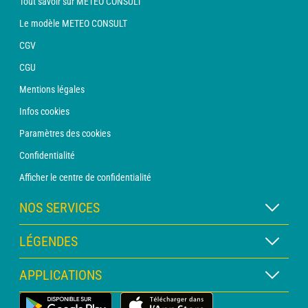
Tout savoir sur METEO CONSULT
Le modèle METEO CONSULT
CGV
CGU
Mentions légales
Infos cookies
Paramètres des cookies
Confidentialité
Afficher le centre de confidentialité
NOS SERVICES
Abonnement METEO Xpert
LÉGENDES
Abonnement METEO PRO
Légende des cartes
APPLICATIONS
Consultation avec un prévisionniste
Légende des pictogrammes
Bulletin PRO
Application Météo Terrestre