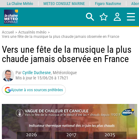
La Chaîne Météo
METEO CONSULT MARINE
Figaro Nautisme
Abon
Accueil
Actualités météo
Vers une fête de la musique la plus chaude jamais observée en France
Vers une fête de la musique la plus
chaude jamais observée en France
Par
Cyrille Duchesne
, Météorologue
Mis à jour le 15/06/26 à 17h21
Ajouter à vos sources préférées