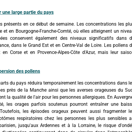
 une large partie du pays
s présents en ce début de semaine. Les concentrations les pl
re et en Bourgogne-Franche-Comté, où elles atteignent un nive
ées conservent également des niveaux significatifs dans 
ce, dans le Grand Est et en Centre-Val de Loire. Les pollens 
t en Corse et en Provence-Alpes-Côte d'Azur, mais leur sais
persion des pollens
quarts du pays réduira temporairement les concentrations dans l
dues près de la Manche ainsi que les averses orageuses du Su
nt la qualité de l'air pour les personnes allergiques. En Auvergn
, les orages parfois soutenus pourront entraîner une bais
 Toutefois, les épisodes orageux peuvent aussi fragmenter l
ptômes respiratoires chez les personnes les plus sensibles 
isien, jusqu'aux Ardennes et à la Lorraine, le risque d'ond