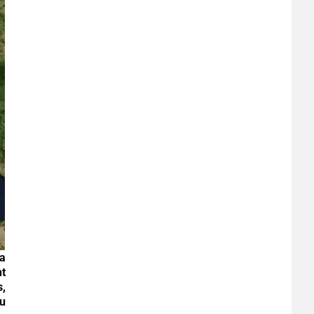
a
nt
s,
du