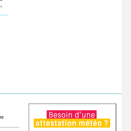
eo
es