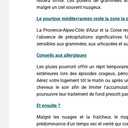
restera limité. Les pollens de graminées e
malgré un ciel souvent nuageux.
Le pourtour méditerranéen reste la zone la p
La Provence-Alpes-Côte d'Azur et la Corse res
l'absence de précipitations significatives 
sensibles aux graminées, aux urticacées et aux
Conseils aux allergiques
Les pluies pourront offrir un répit temporaire
extérieures lors des épisodes orageux, pério
Aérez votre logement tôt le matin ou après une 
cheveux le soir afin de limiter l'accumula
poursuivre leur traitement de fond prescrit pa
Et ensuite ?
Malgré les nuages et la fraîcheur, le risq
prédominance d'un temps sec et venté qui cont