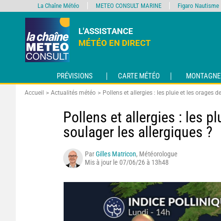
La Chaîne Météo
METEO CONSULT MARINE
Figaro Nautisme
L'ASSISTANCE
MÉTÉO EN DIRECT
PRÉVISIONS
CARTE MÉTÉO
MONTAGNE
Accueil
Actualités météo
Pollens et allergies : les pluie et les orages d
Pollens et allergies : les pl
soulager les allergiques ?
Par
Gilles Matricon
, Météorologue
Mis à jour le 07/06/26 à 13h48