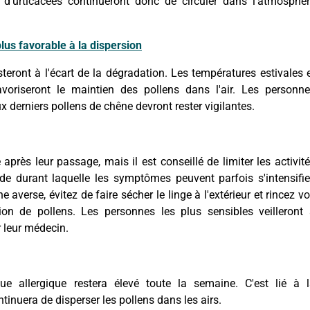
t d'urticacées continueront donc de circuler dans l'atmosphè
lus favorable à la dispersion
teront à l'écart de la dégradation. Les températures estivales 
favoriseront le maintien des pollens dans l'air. Les personn
 derniers pollens de chêne devront rester vigilantes.
 après leur passage, mais il est conseillé de limiter les activit
de durant laquelle les symptômes peuvent parfois s'intensifie
averse, évitez de faire sécher le linge à l'extérieur et rincez v
tion de pollens. Les personnes les plus sensibles veilleront
r leur médecin.
ue allergique restera élevé toute la semaine. C'est lié à 
inuera de disperser les pollens dans les airs.