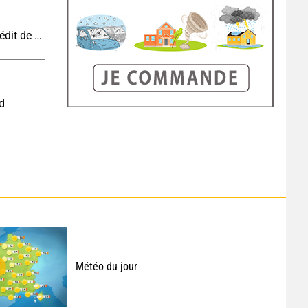
Vague de chaleur et canicule : vers un record inédit de chaleur durable en France
nd
Météo du jour