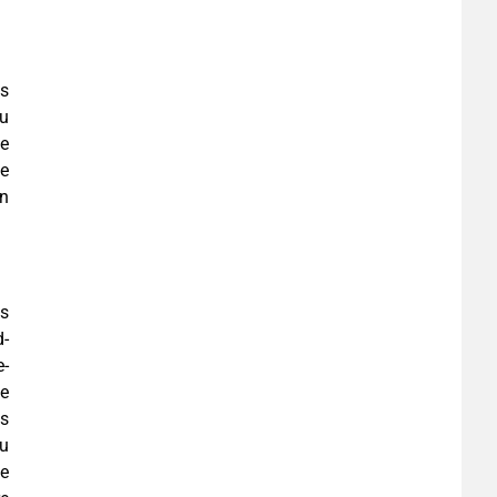
us
au
de
de
on
es
d-
e-
se
es
au
ée