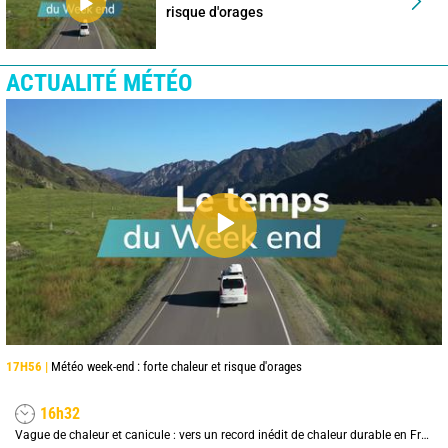
risque d'orages
ACTUALITÉ MÉTÉO
17H56 |
Météo week-end : forte chaleur et risque d'orages
16h32
Vague de chaleur et canicule : vers un record inédit de chaleur durable en France