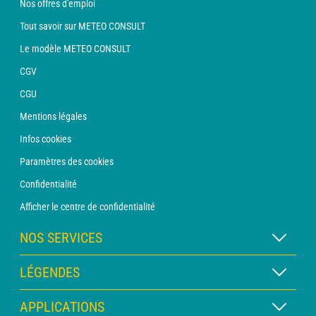
Nos offres d'emploi
Tout savoir sur METEO CONSULT
Le modèle METEO CONSULT
CGV
CGU
Mentions légales
Infos cookies
Paramètres des cookies
Confidentialité
Afficher le centre de confidentialité
NOS SERVICES
Abonnement METEO Xpert
LÉGENDES
Abonnement METEO PRO
Légende des cartes
APPLICATIONS
Consultation avec un prévisionniste