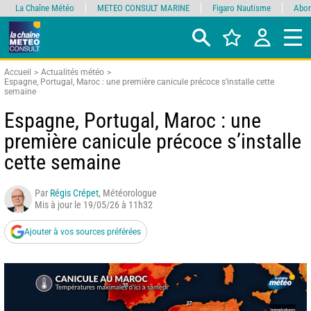
La Chaîne Météo
METEO CONSULT MARINE
Figaro Nautisme
Abon
Accueil
Actualités météo
Espagne, Portugal, Maroc : une première canicule précoce s’installe cette
semaine
Espagne, Portugal, Maroc : une
première canicule précoce s’installe
cette semaine
Par
Régis Crépet
, Météorologue
Mis à jour le 19/05/26 à 11h32
Ajouter à vos sources préférées