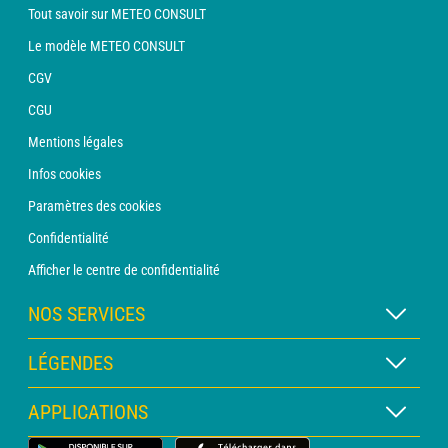
Tout savoir sur METEO CONSULT
Le modèle METEO CONSULT
CGV
CGU
Mentions légales
Infos cookies
Paramètres des cookies
Confidentialité
Afficher le centre de confidentialité
NOS SERVICES
Abonnement METEO Xpert
LÉGENDES
Abonnement METEO PRO
Légende des cartes
APPLICATIONS
Consultation avec un prévisionniste
Légende des pictogrammes