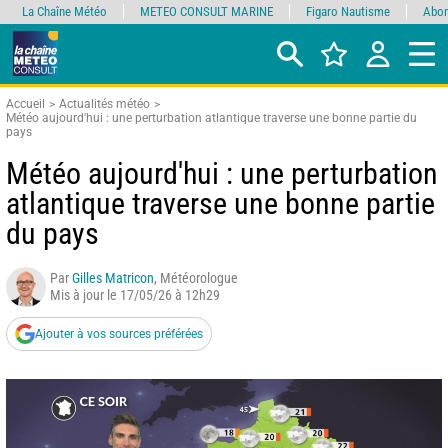
La Chaîne Météo
METEO CONSULT MARINE
Figaro Nautisme
Abon
Accueil
Actualités météo
Météo aujourd'hui : une perturbation atlantique traverse une bonne partie du
pays
Météo aujourd'hui : une perturbation
atlantique traverse une bonne partie
du pays
Par
Gilles Matricon
, Météorologue
Mis à jour le 17/05/26 à 12h29
Ajouter à vos sources préférées