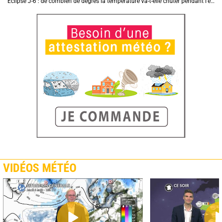
Eclipse J-6 : de combien de degrés la température va-t-elle chuter pendant l'éclipse du 12 août ?
VIDÉOS MÉTÉO