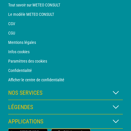
Tout savoir sur METEO CONSULT
Le modèle METEO CONSULT
CGV
CGU
Mentions légales
Infos cookies
Paramètres des cookies
Confidentialité
Afficher le centre de confidentialité
NOS SERVICES
Abonnement METEO Xpert
LÉGENDES
Abonnement METEO PRO
Légende des cartes
APPLICATIONS
Consultation avec un prévisionniste
Légende des pictogrammes