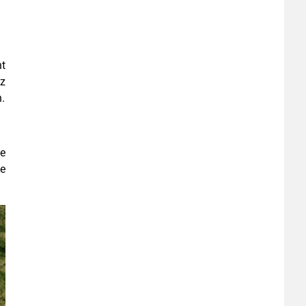
nt
ez
n.
de
ée