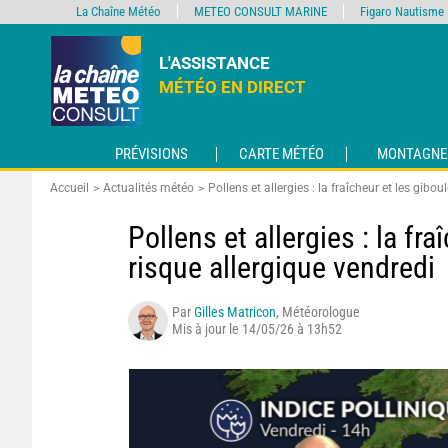
La Chaîne Météo
METEO CONSULT MARINE
Figaro Nautisme
L'ASSISTANCE
MÉTÉO EN DIRECT
PRÉVISIONS
CARTE MÉTÉO
MONTAGNE
Accueil
Actualités météo
Pollens et allergies : la fraîcheur et les gibou
Pollens et allergies : la fra
risque allergique vendredi
Par
Gilles Matricon
, Météorologue
Mis à jour le 14/05/26 à 13h52