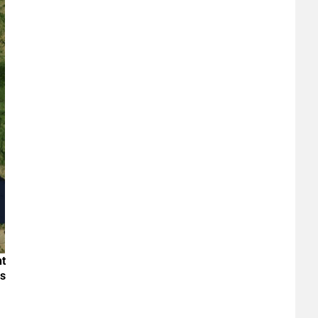
nt
es