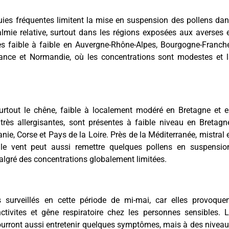
luies fréquentes limitent la mise en suspension des pollens da
calmie relative, surtout dans les régions exposées aux averses 
ès faible à faible en Auvergne-Rhône-Alpes, Bourgogne-Franch
France et Normandie, où les concentrations sont modestes et 
urtout le chêne, faible à localement modéré en Bretagne et 
très allergisantes, sont présentes à faible niveau en Bretagn
nie, Corse et Pays de la Loire. Près de la Méditerranée, mistral 
 le vent peut aussi remettre quelques pollens en suspensio
lgré des concentrations globalement limitées.
 surveillés en cette période de mi-mai, car elles provoque
ctivites et gêne respiratoire chez les personnes sensibles. 
e pourront aussi entretenir quelques symptômes, mais à des nivea