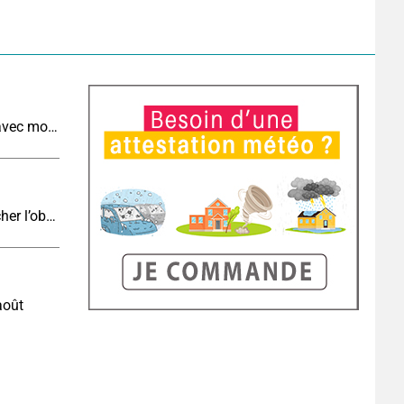
Météo de demain : un lundi toujours très chaud avec moins d'orages qu'aujourd'hui
Eclipse J-4 : le brouillard côtier du soir peut-il gâcher l’observation de l’éclipse à la plage ?
août