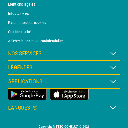
Mentions légales
Infos cookies
Paramètres des cookies
Confidentialité
Afficher le centre de confidentialité
NOS SERVICES
Abonnement METEO Xpert
LÉGENDES
Abonnement METEO PRO
Légende des cartes
APPLICATIONS
Consultation avec un prévisionniste
Légende des pictogrammes
Bulletin PRO
Application Météo Terrestre
Glossaire
Alertes
LANGUES
Certificats d'intempéries
Français
Relevés sur mesure
Copyright METEO CONSULT © 2026