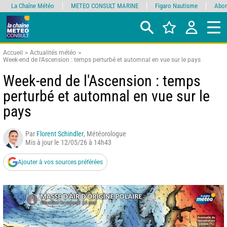
La Chaîne Météo
METEO CONSULT MARINE
Figaro Nautisme
Abon
Accueil
Actualités météo
Week-end de l'Ascension : temps perturbé et automnal en vue sur le pays
Week-end de l'Ascension : temps
perturbé et automnal en vue sur le
pays
Par
Florent Schindler
, Météorologue
Mis à jour le 12/05/26 à 14h43
Ajouter à vos sources préférées