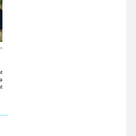
eo
nt
la
nt