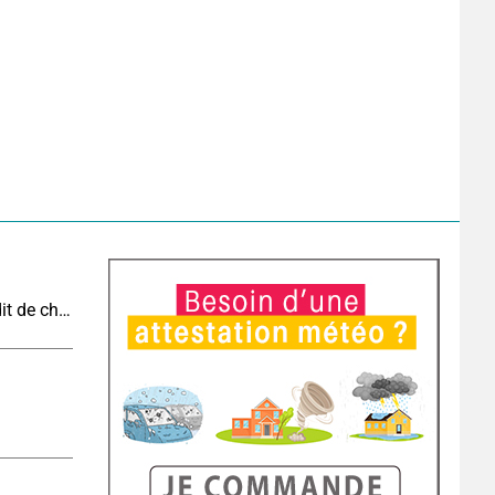
Vague de chaleur et canicule : vers un record inédit de chaleur durable en France