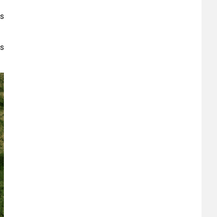
es
es