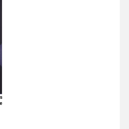
es
Le