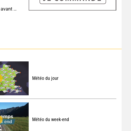
Météo demain : très fortes chaleurs au sud-ouest avant des orages, jusqu'à 39°C
Météo du jour
Météo du week-end