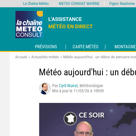
La Chaîne Météo
METEO CONSULT MARINE
Figaro Nautisme
L'ASSISTANCE
MÉTÉO EN DIRECT
PRÉVISIONS
CARTE MÉTÉO
MONTAGNE
Accueil
Actualités météo
Météo aujourd'hui : un début de semaine inst
Météo aujourd'hui : un débu
Par
Cyril Wuest
, Météorologue
Mis à jour le 11/05/26 à 10h09