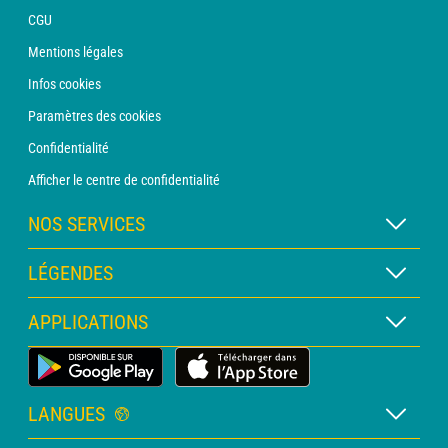
CGU
Mentions légales
Infos cookies
Paramètres des cookies
Confidentialité
Afficher le centre de confidentialité
NOS SERVICES
Abonnement METEO Xpert
LÉGENDES
Abonnement METEO PRO
Légende des cartes
APPLICATIONS
Consultation avec un prévisionniste
Légende des pictogrammes
Bulletin PRO
Application Météo Terrestre
Glossaire
Alertes
LANGUES
Certificats d'intempéries