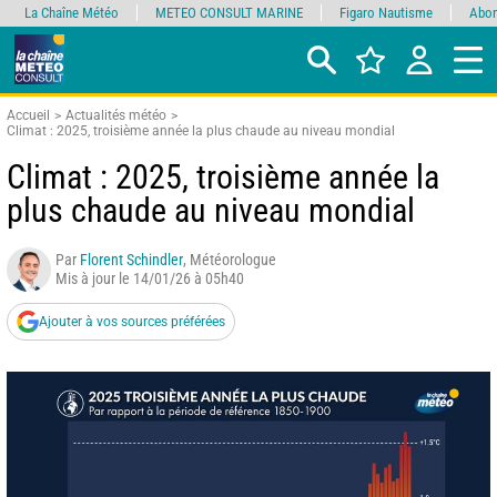
La Chaîne Météo
METEO CONSULT MARINE
Figaro Nautisme
Abon
Accueil
Actualités météo
Climat : 2025, troisième année la plus chaude au niveau mondial
Climat : 2025, troisième année la
plus chaude au niveau mondial
Par
Florent Schindler
, Météorologue
Mis à jour le 14/01/26 à 05h40
Ajouter à vos sources préférées