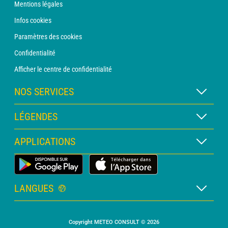
Mentions légales
Infos cookies
Paramètres des cookies
Confidentialité
Afficher le centre de confidentialité
NOS SERVICES
Abonnement METEO Xpert
LÉGENDES
Abonnement METEO PRO
Légende des cartes
APPLICATIONS
Consultation avec un prévisionniste
Légende des pictogrammes
Bulletin PRO
Application Météo Terrestre
Glossaire
Alertes
LANGUES
Certificats d'intempéries
Français
Relevés sur mesure
Copyright METEO CONSULT © 2026
Anglais