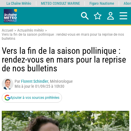
La Chaîne Météo
METEO CONSULT MARINE
Figaro Nautisme
Abon
Accueil
Actualités météo
Vers la fin de la saison pollinique : rendez-vous en mars pour la reprise de nos
bulletins
Vers la fin de la saison pollinique :
rendez-vous en mars pour la reprise
de nos bulletins
Par
Florent Schindler
, Météorologue
Mis à jour le 01/09/25 à 10h30
Ajouter à vos sources préférées