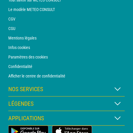
Tout savoir sur METEO CONSULT
Le modèle METEO CONSULT
CGV
CGU
Mentions légales
Infos cookies
Paramètres des cookies
Confidentialité
Afficher le centre de confidentialité
NOS SERVICES
Abonnement METEO Xpert
LÉGENDES
Abonnement METEO PRO
Légende des cartes
APPLICATIONS
Consultation avec un prévisionniste
Légende des pictogrammes
Bulletin PRO
Application Météo Terrestre