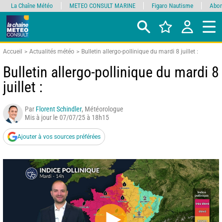
La Chaîne Météo
METEO CONSULT MARINE
Figaro Nautisme
Abon
Accueil
Actualités météo
Bulletin allergo-pollinique du mardi 8 juillet :
Bulletin allergo-pollinique du mardi 8
juillet :
Par
Florent Schindler
, Météorologue
Mis à jour le 07/07/25 à 18h15
Ajouter à vos sources préférées