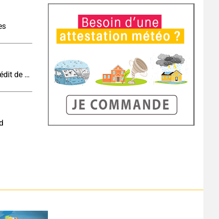
es
Vague de chaleur et canicule : vers un record inédit de chaleur durable en France
nd