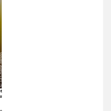
t
u
ne