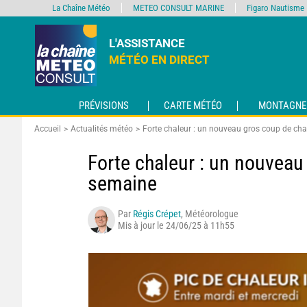
La Chaîne Météo
METEO CONSULT MARINE
Figaro Nautisme
L'ASSISTANCE
MÉTÉO EN DIRECT
PRÉVISIONS
CARTE MÉTÉO
MONTAGNE
Accueil
Actualités météo
Forte chaleur : un nouveau gros coup de ch
Forte chaleur : un nouveau
semaine
Par
Régis Crépet
, Météorologue
Mis à jour le 24/06/25 à 11h55