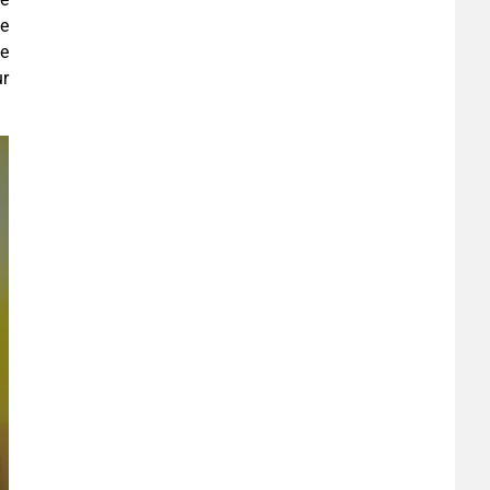
de
de
ur