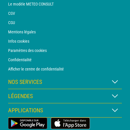
Le modèle METEO CONSULT
CGV
CGU
Mentions légales
Infos cookies
Paramètres des cookies
Confidentialité
Afficher le centre de confidentialité
NOS SERVICES
Abonnement METEO Xpert
LÉGENDES
Abonnement METEO PRO
Légende des cartes
APPLICATIONS
Consultation avec un prévisionniste
Légende des pictogrammes
Bulletin PRO
Application Météo Terrestre
Glossaire