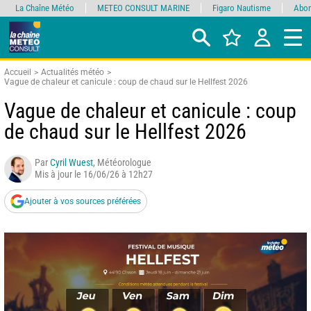
La Chaîne Météo
METEO CONSULT MARINE
Figaro Nautisme
Abon
Accueil
Actualités météo
Vague de chaleur et canicule : coup de chaud sur le Hellfest 2026
Vague de chaleur et canicule : coup
de chaud sur le Hellfest 2026
Par
Cyril Wuest
, Météorologue
Mis à jour le 16/06/26 à 12h27
Ajouter à vos sources préférées