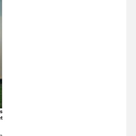
es
et
la