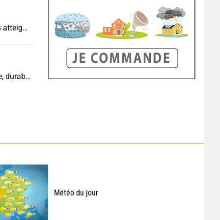
Sécheresse historique : les cours d'eau français atteignent un niveau critique
Cinquième canicule de l’été : un épisode intense, durable et étendu la semaine prochaine
Météo du jour