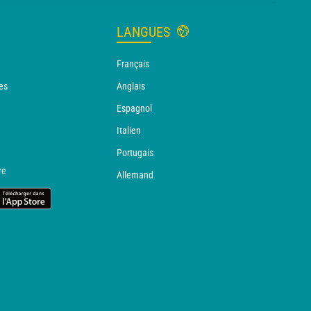
LANGUES
Français
es
Anglais
Espagnol
Italien
Portugais
re
Allemand