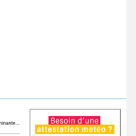
Tendance météo à 4 semaines : chaleur prédominante jusqu'en septembre