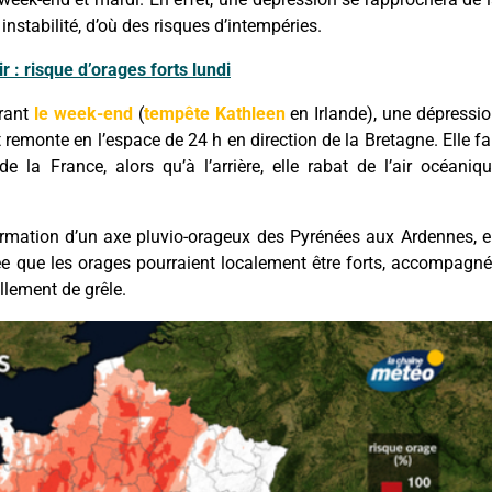
instabilité, d’où des risques d’intempéries.
 : risque d’orages forts lundi
urant
le week-end
(
tempête Kathleen
en Irlande), une dépressi
remonte en l’espace de 24 h en direction de la Bretagne. Elle fa
de la France, alors qu’à l’arrière, elle rabat de l’air océaniq
formation d’un axe pluvio-orageux des Pyrénées aux Ardennes, 
rée que les orages pourraient localement être forts, accompagn
ellement de grêle.