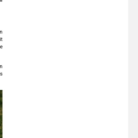
on
it
ue
en
és