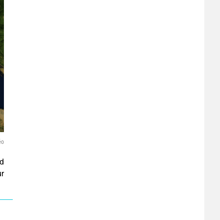
éo
ud
ur