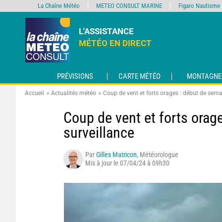
La Chaîne Météo
METEO CONSULT MARINE
Figaro Nautisme
L'ASSISTANCE
MÉTÉO EN DIRECT
PRÉVISIONS
CARTE MÉTÉO
MONTAGNE
Accueil
Actualités météo
Coup de vent et forts orages : début de sema
Coup de vent et forts orag
surveillance
Par
Gilles Matricon
, Météorologue
Mis à jour le 07/04/24 à 09h30