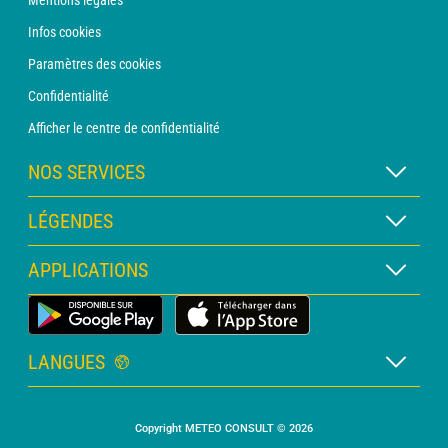
Mentions légales
Infos cookies
Paramètres des cookies
Confidentialité
Afficher le centre de confidentialité
NOS SERVICES
Abonnement METEO Xpert
LÉGENDES
Abonnement METEO PRO
Légende des cartes
APPLICATIONS
Consultation avec un prévisionniste
Légende des pictogrammes
Bulletin PRO
Application Météo Terrestre
Glossaire
Alertes
LANGUES
Certificats d'intempéries
Français
Relevés sur mesure
Copyright METEO CONSULT © 2026
Anglais
Devis personnalisé