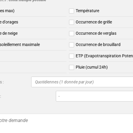
les max)
Température
e d'orages
Occurrence de grêle
 de neige
Occurrence de verglas
soleillement maximale
Occurrence de brouillard
ETP (Evapotranspiration Potent
Pluie (cumul 24h)
 :
Quotidiennes (1 donnée par jour)
: