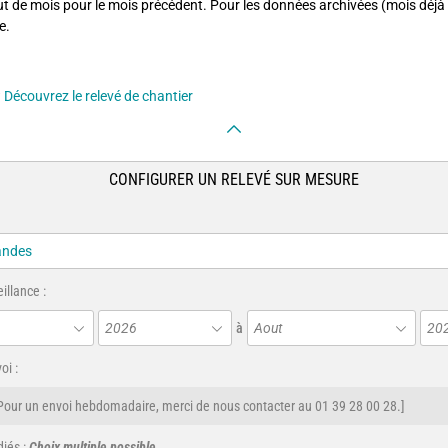
ut de mois pour le mois précédent. Pour les données archivées (mois déjà 
e.
?
Découvrez le relevé de chantier
CONFIGURER UN RELEVÉ SUR MESURE
illance :
2026
à
Aout
20
oi :
Pour un envoi hebdomadaire, merci de nous contacter au 01 39 28 00 28.]
iés :
Choix multiple possible