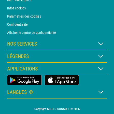
Mentions légales
Infos cookies
Paramètres des cookies
Confidentialité
Afficher le centre de confidentialité
NOS SERVICES
Abonnement METEO Xpert
LÉGENDES
Abonnement METEO PRO
Légende des cartes
APPLICATIONS
Consultation avec un prévisionniste
Légende des pictogrammes
Bulletin PRO
Application Météo Terrestre
Glossaire
Alertes
LANGUES
Certificats d'intempéries
Français
Relevés sur mesure
Copyright METEO CONSULT © 2026
Anglais
Devis personnalisé