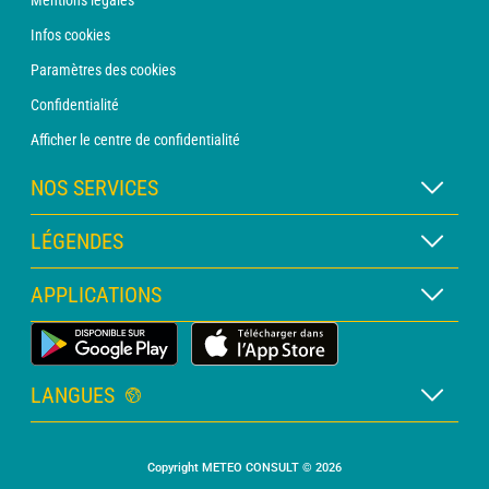
Mentions légales
Infos cookies
Paramètres des cookies
Confidentialité
Afficher le centre de confidentialité
NOS SERVICES
Abonnement METEO Xpert
LÉGENDES
Abonnement METEO PRO
Légende des cartes
APPLICATIONS
Consultation avec un prévisionniste
Légende des pictogrammes
Bulletin PRO
Application Météo Terrestre
Glossaire
Alertes
LANGUES
Certificats d'intempéries
Français
Relevés sur mesure
Copyright METEO CONSULT © 2026
Anglais
Devis personnalisé