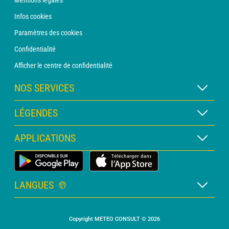
Mentions légales
Infos cookies
Paramètres des cookies
Confidentialité
Afficher le centre de confidentialité
NOS SERVICES
Abonnement METEO Xpert
LÉGENDES
Abonnement METEO PRO
Légende des cartes
APPLICATIONS
Consultation avec un prévisionniste
Légende des pictogrammes
Bulletin PRO
Application Météo Terrestre
Glossaire
Alertes
LANGUES
Certificats d'intempéries
Français
Relevés sur mesure
Copyright METEO CONSULT © 2026
Anglais
Devis personnalisé