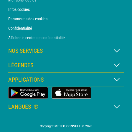
Mentions légales
Infos cookies
Paramètres des cookies
Confidentialité
Afficher le centre de confidentialité
NOS SERVICES
Abonnement METEO Xpert
LÉGENDES
Abonnement METEO PRO
Légende des cartes
APPLICATIONS
Consultation avec un prévisionniste
Légende des pictogrammes
Bulletin PRO
Application Météo Terrestre
Glossaire
Alertes
LANGUES
Certificats d'intempéries
Français
Relevés sur mesure
Copyright METEO CONSULT © 2026
Anglais
Devis personnalisé