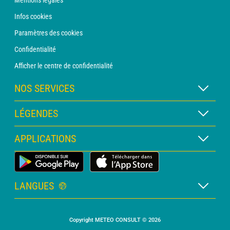
Mentions légales
Infos cookies
Paramètres des cookies
Confidentialité
Afficher le centre de confidentialité
NOS SERVICES
Abonnement METEO Xpert
LÉGENDES
Abonnement METEO PRO
Légende des cartes
APPLICATIONS
Consultation avec un prévisionniste
Légende des pictogrammes
Bulletin PRO
Application Météo Terrestre
Glossaire
Alertes
LANGUES
Certificats d'intempéries
Français
Relevés sur mesure
Copyright METEO CONSULT © 2026
Anglais
Devis personnalisé