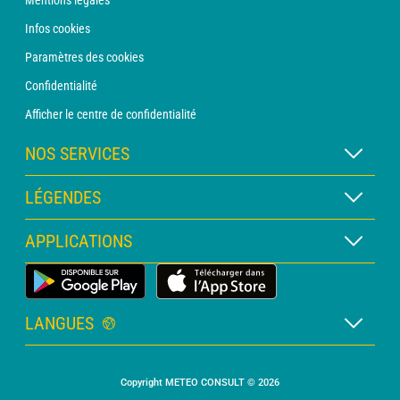
Mentions légales
Infos cookies
Paramètres des cookies
Confidentialité
Afficher le centre de confidentialité
NOS SERVICES
Abonnement METEO Xpert
LÉGENDES
Abonnement METEO PRO
Légende des cartes
APPLICATIONS
Consultation avec un prévisionniste
Légende des pictogrammes
Bulletin PRO
Application Météo Terrestre
Glossaire
Alertes
LANGUES
Certificats d'intempéries
Français
Relevés sur mesure
Copyright METEO CONSULT © 2026
Anglais
Devis personnalisé