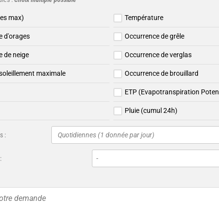
les max)
Température
e d'orages
Occurrence de grêle
 de neige
Occurrence de verglas
soleillement maximale
Occurrence de brouillard
ETP (Evapotranspiration Potent
Pluie (cumul 24h)
 :
Quotidiennes (1 donnée par jour)
: