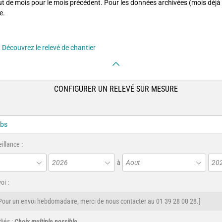
ut de mois pour le mois précédent. Pour les données archivées (mois déjà 
e.
?
Découvrez le relevé de chantier
CONFIGURER UN RELEVÉ SUR MESURE
illance :
2026
à
Aout
20
oi :
Pour un envoi hebdomadaire, merci de nous contacter au 01 39 28 00 28.]
iés :
Choix multiple possible