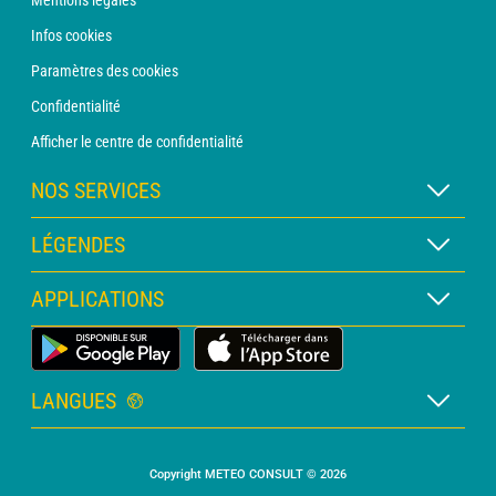
Mentions légales
Infos cookies
Paramètres des cookies
Confidentialité
Afficher le centre de confidentialité
NOS SERVICES
Abonnement METEO Xpert
LÉGENDES
Abonnement METEO PRO
Légende des cartes
APPLICATIONS
Consultation avec un prévisionniste
Légende des pictogrammes
Bulletin PRO
Application Météo Terrestre
Glossaire
Alertes
LANGUES
Certificats d'intempéries
Français
Relevés sur mesure
Copyright METEO CONSULT © 2026
Anglais
Devis personnalisé