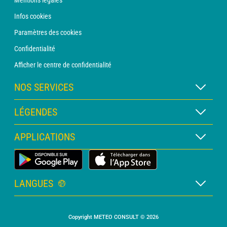
Mentions légales
Infos cookies
Paramètres des cookies
Confidentialité
Afficher le centre de confidentialité
NOS SERVICES
Abonnement METEO Xpert
LÉGENDES
Abonnement METEO PRO
Légende des cartes
APPLICATIONS
Consultation avec un prévisionniste
Légende des pictogrammes
Bulletin PRO
Application Météo Terrestre
Glossaire
Alertes
LANGUES
Certificats d'intempéries
Français
Relevés sur mesure
Copyright METEO CONSULT © 2026
Anglais
Devis personnalisé