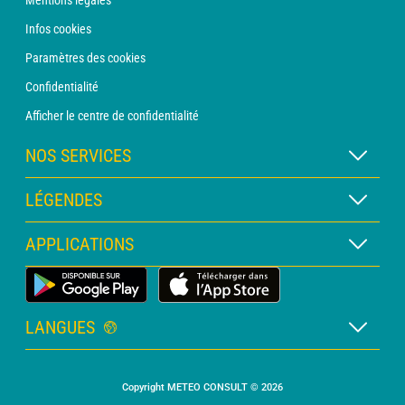
Mentions légales
Infos cookies
Paramètres des cookies
Confidentialité
Afficher le centre de confidentialité
NOS SERVICES
Abonnement METEO Xpert
LÉGENDES
Abonnement METEO PRO
Légende des cartes
APPLICATIONS
Consultation avec un prévisionniste
Légende des pictogrammes
Bulletin PRO
Application Météo Terrestre
Glossaire
Alertes
LANGUES
Certificats d'intempéries
Français
Relevés sur mesure
Copyright METEO CONSULT © 2026
Anglais
Devis personnalisé