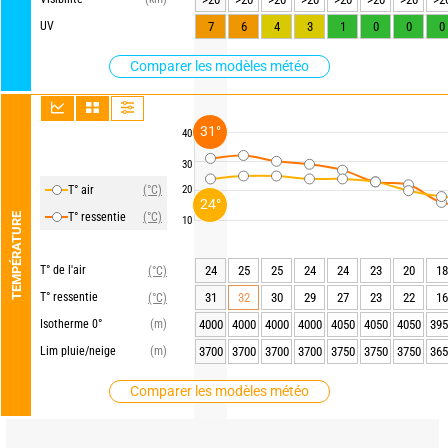
UV
7
6
4
3
1
0
0
0
Comparer les modèles météo
31°
40
30
T° air
(°C)
20
24°
T° ressentie
(°C)
TEMPÉRATURE
10
T° de l'air
24
25
25
24
24
23
20
18
(°C)
T° ressentie
31
32
30
29
27
23
22
16
(°C)
Isotherme 0°
(m)
4000
4000
4000
4000
4050
4050
4050
395
Lim pluie/neige
(m)
3700
3700
3700
3700
3750
3750
3750
365
Comparer les modèles météo