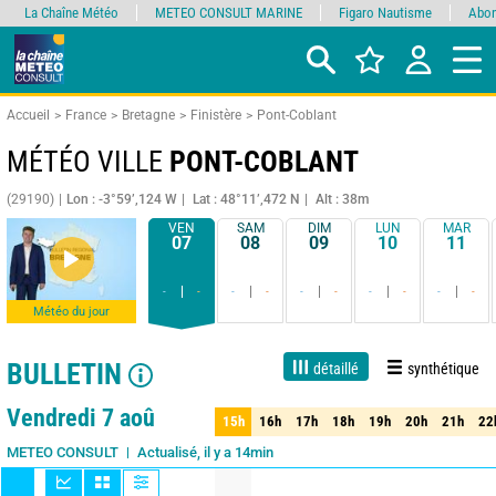
La Chaîne Météo
METEO CONSULT MARINE
Figaro Nautisme
Abon
Accueil
France
Bretagne
Finistère
Pont-Coblant
MÉTÉO VILLE
PONT-COBLANT
(29190)
Lon : -3°59’,124 W
Lat : 48°11’,472 N
Alt : 38m
VEN
SAM
DIM
LUN
MAR
07
08
09
10
11
-
-
-
-
-
-
-
-
-
-
Météo du jour
BULLETIN
détaillé
synthétique
Live
1 jour
3 jours
7 jours
15 jours
80%
Fiabilité
Vendredi 7 aoû
15h
16h
17h
18h
19h
20h
21h
22
15h
16h
17h
18h
19h
20h
21h
22
Actualisé, il y a 14min
METEO CONSULT