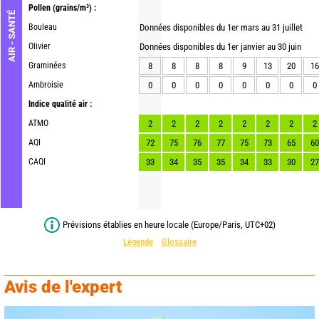
Pollen
(grains/m³) :
AIR - SANTÉ
Bouleau
Données disponibles du 1er mars au 31 juillet
Olivier
Données disponibles du 1er janvier au 30 juin
Graminées
8
8
8
8
9
13
20
16
Ambroisie
0
0
0
0
0
0
0
0
Indice qualité air :
ATMO
2
2
2
2
2
2
2
2
AQI
72
75
76
77
75
73
65
60
CAQI
33
34
35
35
34
33
30
27
Prévisions établies en heure locale (Europe/Paris, UTC+02)
Légende
Glossaire
Avis de l'expert