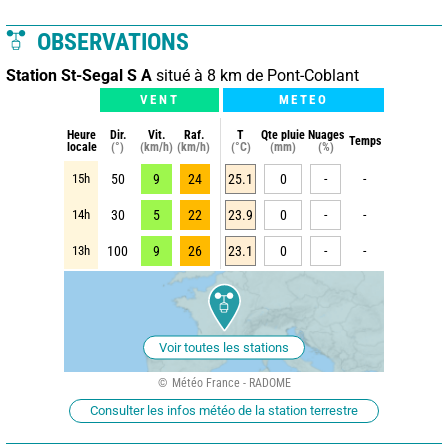
OBSERVATIONS
Station St-Segal S A
situé à 8 km de Pont-Coblant
VENT
METEO
Heure
Dir.
Vit.
Raf.
T
Qte pluie
Nuages
Temps
locale
(°)
(km/h)
(km/h)
(°C)
(mm)
(%)
15h
50
9
24
25.1
0
-
-
14h
30
5
22
23.9
0
-
-
13h
100
9
26
23.1
0
-
-
Voir toutes les stations
Météo France - RADOME
Consulter les infos météo de la station terrestre