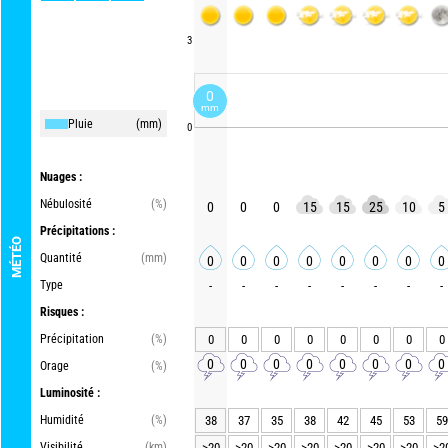
3
0
mm
Pluie
(mm)
0
Nuages :
Nébulosité
(%)
0
0
0
15
15
25
10
5
Précipitations :
MÉTÉO
Quantité
(mm)
0
0
0
0
0
0
0
0
Type
-
-
-
-
-
-
-
-
Risques :
Précipitation
(%)
0
0
0
0
0
0
0
0
0
0
0
0
0
0
0
0
Orage
(%)
Luminosité :
Humidité
(%)
38
37
35
38
42
45
53
59
Visibilité
(km)
>20
>20
>20
>20
>20
>20
>20
>2