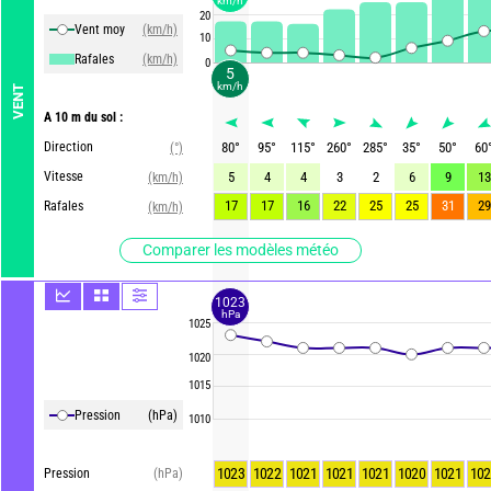
km/h
20
Vent moy
(km/h)
10
Rafales
(km/h)
0
5
km/h
VENT
A 10 m du sol :
Direction
80
°
95
°
115
°
260
°
285
°
35
°
50
°
60
(°)
Vitesse
5
4
4
3
2
6
9
13
(km/h)
17
17
16
22
25
25
31
29
Rafales
(km/h)
Comparer les modèles météo
1023
hPa
1025
1020
1015
Pression
(hPa)
1010
1023
1022
1021
1021
1021
1020
1021
102
Pression
(hPa)