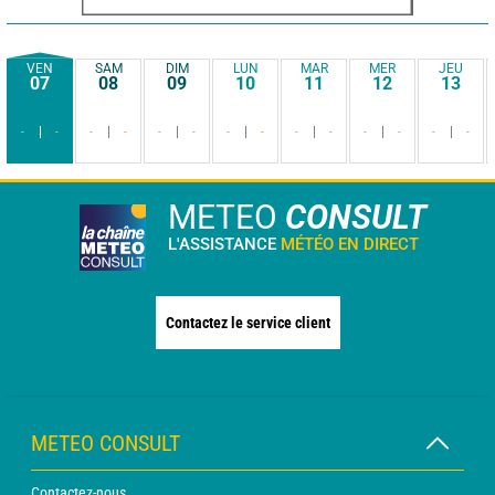
VEN
SAM
DIM
LUN
MAR
MER
JEU
07
08
09
10
11
12
13
-
-
-
-
-
-
-
-
-
-
-
-
-
-
METEO
CONSULT
L'ASSISTANCE
MÉTÉO EN DIRECT
Contactez le service client
METEO CONSULT
Contactez-nous