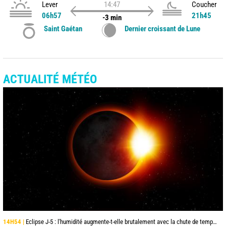
Lever
14:47
Coucher
06h57
21h45
-3 min
Saint Gaétan
Dernier croissant de Lune
ACTUALITÉ MÉTÉO
14H54 |
Eclipse J-5 : l'humidité augmente-t-elle brutalement avec la chute de température pendant l'éclipse du 12 août ?