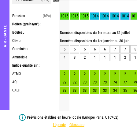
1010
1016
1015
1015
1014
1014
1014
1014
101
Pression
(hPa)
Pollen
(grains/m³) :
AIR - SANTÉ
Bouleau
Données disponibles du 1er mars au 31 juillet
Olivier
Données disponibles du 1er janvier au 30 juin
Graminées
5
5
5
6
6
7
7
5
Ambroisie
4
3
2
1
1
1
2
1
Indice qualité air :
ATMO
2
2
2
2
2
2
2
2
AQI
72
72
73
73
73
74
77
79
CAQI
33
33
33
33
33
34
35
36
Prévisions établies en heure locale (Europe/Paris, UTC+02)
Légende
Glossaire