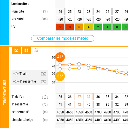
Luminosité :
Humidité
(%)
26
25
23
23
24
26
27
29
Visibilité
(km)
>20
>20
>20
>20
>20
>20
>20
>2
UV
9
8
6
4
2
1
0
0
Comparer les modèles météo
41°
50
40
T° air
(°C)
30
36°
T° ressentie
(°C)
TEMPÉRATURE
20
T° de l'air
36
36
37
37
36
35
34
32
(°C)
T° ressentie
41
41
42
40
38
35
32
29
(°C)
Isotherme 0°
(m)
4650
4650
4650
4650
4700
4700
4700
470
Lim pluie/neige
(m)
4350
4350
4350
4350
4400
4400
4400
440