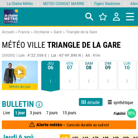
La Chaîne Météo
METEO CONSULT MARINE
Figaro Nautisme
Abon
Accueil
France
Occitanie
Gard
Triangle de la Gare
MÉTÉO VILLE
TRIANGLE DE LA GARE
(30000)
Lon : 4°22’,056 E
Lat : 43°49’,896 N
Alt : 41m
JEU
VEN
SAM
DIM
LUN
06
07
08
09
10
-
-
-
-
-
-
-
-
-
-
Météo du jour
BULLETIN
détaillé
synthétique
Live
1 jour
3 jours
7 jours
15 jours
90%
Fiabilité
Alerte météo -
Canicule durable au sud-est
Jeudi 6 aoû