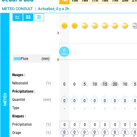
14h
15h
16h
17h
18h
19h
20h
21
14h
15h
16h
17h
18h
19h
20h
21
Actualisé, il y a 2h
METEO CONSULT
3
0
mm
Pluie
(mm)
0
Nuages :
Nébulosité
(%)
0
0
5
10
15
20
10
5
Précipitations :
MÉTÉO
Quantité
(mm)
0
0
0
0
0
0
0
0
Type
-
-
-
-
-
-
-
-
Risques :
Précipitation
(%)
0
0
0
0
0
0
0
0
0
0
0
0
0
0
0
0
Orage
(%)