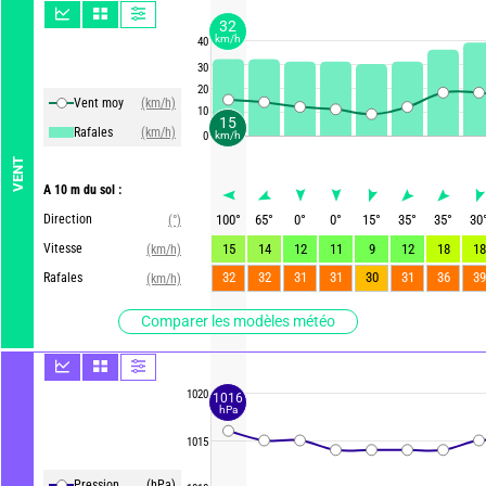
32
km/h
40
30
20
Vent moy
(km/h)
10
15
Rafales
(km/h)
0
km/h
VENT
A 10 m du sol :
Direction
100
°
65
°
0
°
0
°
15
°
35
°
35
°
30
(°)
Vitesse
15
14
12
11
9
12
18
18
(km/h)
32
32
31
31
30
31
36
39
Rafales
(km/h)
Comparer les modèles météo
1020
1016
hPa
1015
Pression
(hPa)