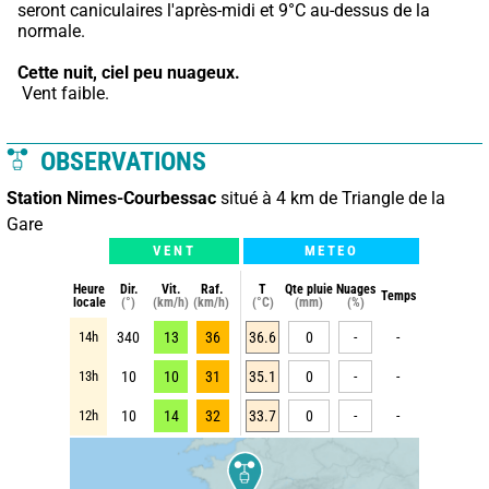
seront caniculaires l'après-midi et 9°C au-dessus de la 
normale.
Cette nuit,
ciel peu nuageux.
 Vent faible.
OBSERVATIONS
Station Nimes-Courbessac
situé à 4 km de Triangle de la
Gare
VENT
METEO
Heure
Dir.
Vit.
Raf.
T
Qte pluie
Nuages
Temps
locale
(°)
(km/h)
(km/h)
(°C)
(mm)
(%)
14h
340
13
36
36.6
0
-
-
13h
10
10
31
35.1
0
-
-
12h
10
14
32
33.7
0
-
-