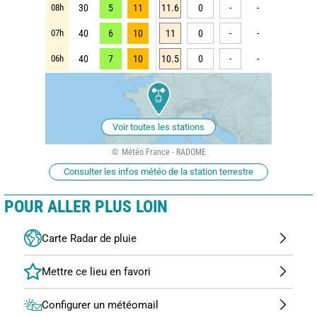
08h
30
5
11
11.6
0
-
-
07h
40
6
10
11
0
-
-
06h
40
7
10
10.5
0
-
-
Voir toutes les stations
Météo France - RADOME
Consulter les infos météo de la station terrestre
POUR ALLER PLUS LOIN
Carte Radar de pluie
Configurer un météomail