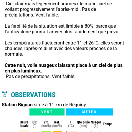
 Ciel clair mais légèrement brumeux le matin, ciel se 
voilant progressivement l'après-midi. Pas de 
précipitations. Vent faible.
La fiabilité de la situation est limitée à 80%, parce que 
l'anticyclone pourrait arriver plus rapidement que prévu.
Les températures fluctueront entre 11 et 26°C, elles seront 
chaudes l'après-midi et avec des valeurs proches de la 
normale.
Cette nuit,
voile nuageux laissant place à un ciel de plus 
en plus lumineux.
 Pas de précipitations. Vent faible.
OBSERVATIONS
Station Bignan
situé à 11 km de Réguiny
VENT
METEO
Heure
Dir.
Vit.
Raf.
T
Qte pluie
Nuages
Temps
locale
(°)
(km/h)
(km/h)
(°C)
(mm)
(%)