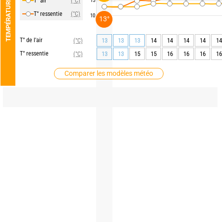
T° air
(°C)
15
TEMPÉRATURE
T° ressentie
(°C)
10
13°
T° de l'air
13
13
13
14
14
14
14
14
(°C)
T° ressentie
13
13
15
15
16
16
16
16
(°C)
Comparer les modèles météo