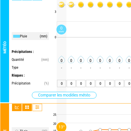
3
0
mm
Pluie
(mm)
0
MÉTÉO
Précipitations :
Quantité
(mm)
0
0
0
0
0
0
0
0
Type
-
-
-
-
-
-
-
-
Risques :
Précipitation
(%)
0
0
0
0
0
0
0
0
Comparer les modèles météo
25
20
13°