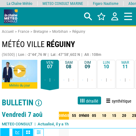
La Chaîne Météo
METEO CONSULT MARINE
Figaro Nautisme
Abon
Accueil
France
Bretagne
Morbihan
Réguiny
MÉTÉO VILLE
RÉGUINY
(56500)
Lon : -2°44’,76 W
Lat : 47°58’,602 N
Alt : 108m
VEN
SAM
DIM
LUN
MAR
07
08
09
10
11
-
-
-
-
-
-
-
-
-
-
Météo du jour
BULLETIN
détaillé
synthétique
Live
1 jour
3 jours
7 jours
15 jours
80%
Fiabilité
Vendredi 7 aoû
08h50
55
09h00
05
10
15
20
2
50
55
09h00
05
10
15
20
25
Actualisé, il y a 1h
METEO CONSULT