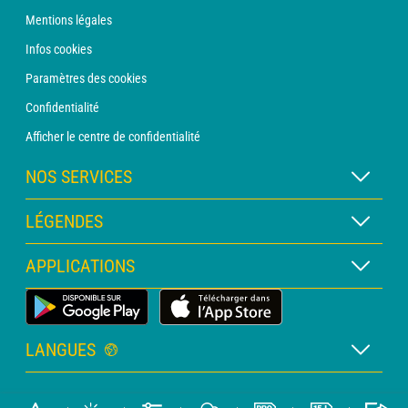
Mentions légales
Infos cookies
Paramètres des cookies
Confidentialité
Afficher le centre de confidentialité
NOS SERVICES
Abonnement METEO Xpert
LÉGENDES
Abonnement METEO PRO
Légende des cartes
APPLICATIONS
Consultation avec un prévisionniste
Légende des pictogrammes
Bulletin PRO
Application Météo Terrestre
Glossaire
Alertes
LANGUES
Certificats d'intempéries
Français
Relevés sur mesure