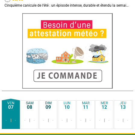
Cinquième canicule de l’été : un épisode intense, durable et étendu la semaine prochaine
VEN
SAM
DIM
LUN
MAR
MER
JEU
07
08
09
10
11
12
13
-
-
-
-
-
-
-
-
-
-
-
-
-
-