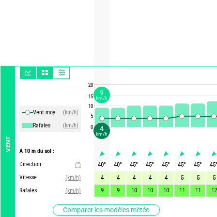
20
9
15
km/h
10
Vent moy
(km/h)
5
Rafales
(km/h)
0
4
km/h
VENT
A 10 m du sol :
Direction
40
°
40
°
45
°
45
°
45
°
45
°
45
°
45
(°)
Vitesse
4
4
4
4
4
5
5
5
(km/h)
9
9
10
10
10
11
11
12
Rafales
(km/h)
Comparer les modèles météo