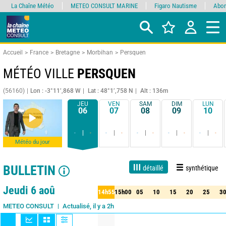
La Chaîne Météo
METEO CONSULT MARINE
Figaro Nautisme
Abon
Accueil
France
Bretagne
Morbihan
Persquen
MÉTÉO VILLE
PERSQUEN
(56160)
Lon : -3°11’,868 W
Lat : 48°1’,758 N
Alt : 136m
JEU
VEN
SAM
DIM
LUN
06
07
08
09
10
-
-
-
-
-
-
-
-
-
-
Météo du jour
BULLETIN
détaillé
synthétique
Live
1 jour
3 jours
7 jours
15 jours
75%
Fiabilité
Jeudi 6 aoû
14h55
15h00
05
10
15
20
25
3
55
15h00
05
10
15
20
25
30
Actualisé, il y a 2h
METEO CONSULT