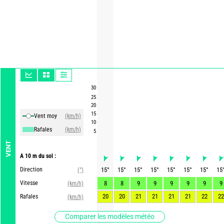
30
25
20
15
Vent moy
(km/h)
10
Rafales
(km/h)
5
VENT
A 10 m du sol :
Direction
15
°
15
°
15
°
15
°
15
°
15
°
15
°
15
(°)
Vitesse
8
8
9
9
9
9
9
9
(km/h)
20
20
21
21
21
21
22
22
Rafales
(km/h)
Comparer les modèles météo