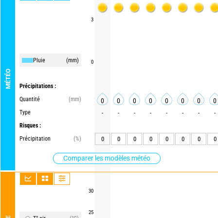
3
Pluie
(mm)
0
MÉTÉO
Précipitations :
Quantité
(mm)
0
0
0
0
0
0
0
0
Type
-
-
-
-
-
-
-
-
Risques :
Précipitation
(%)
0
0
0
0
0
0
0
0
Comparer les modèles météo
30
25