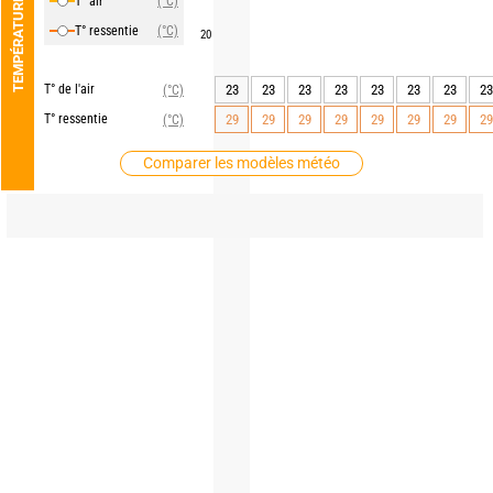
T° air
(°C)
TEMPÉRATURE
T° ressentie
(°C)
20
T° de l'air
23
23
23
23
23
23
23
23
(°C)
T° ressentie
29
29
29
29
29
29
29
29
(°C)
Comparer les modèles météo