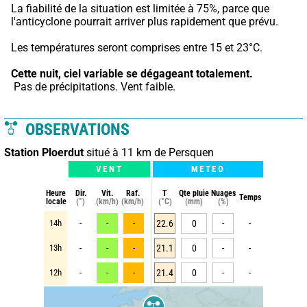
La fiabilité de la situation est limitée à 75%, parce que 
l'anticyclone pourrait arriver plus rapidement que prévu.
Les températures seront comprises entre 15 et 23°C.
Cette nuit,
ciel variable se dégageant totalement.
 Pas de précipitations. Vent faible.
OBSERVATIONS
Station Ploerdut
situé à 11 km de Persquen
VENT
METEO
Heure
Dir.
Vit.
Raf.
T
Qte pluie
Nuages
Temps
locale
(°)
(km/h)
(km/h)
(°C)
(mm)
(%)
14h
-
-
-
22.6
0
-
-
13h
-
-
-
21.1
0
-
-
12h
-
-
-
21.4
0
-
-