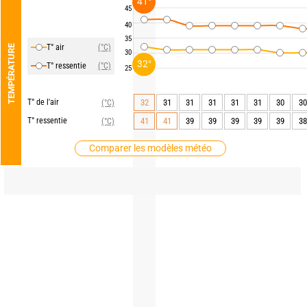
41°
45
40
35
T° air
(°C)
TEMPÉRATURE
30
32°
T° ressentie
(°C)
25
T° de l'air
32
31
31
31
31
31
30
30
(°C)
T° ressentie
41
41
39
39
39
39
39
38
(°C)
Comparer les modèles météo