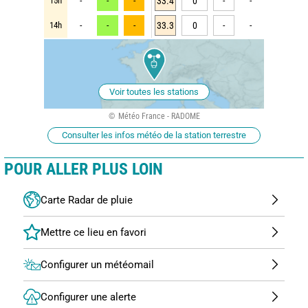
15h
-
-
-
33.4
0
-
-
14h
-
-
-
33.3
0
-
-
Voir toutes les stations
Météo France - RADOME
Consulter les infos météo de la station terrestre
POUR ALLER PLUS LOIN
Carte Radar de pluie
Configurer un météomail
Configurer une alerte