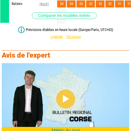
34
33
33
32
32
32
31
31
Rafales
(km/h)
Comparer les modèles météo
Prévisions établies en heure locale (Europe/Paris, UTC+02)
Légende
Glossaire
Avis de l'expert
Météo du jour