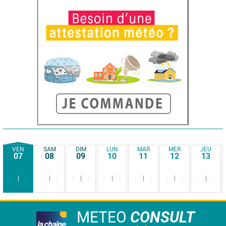
VEN
SAM
DIM
LUN
MAR
MER
JEU
07
08
09
10
11
12
13
-
-
-
-
-
-
-
-
-
-
-
-
-
-
METEO
CONSULT