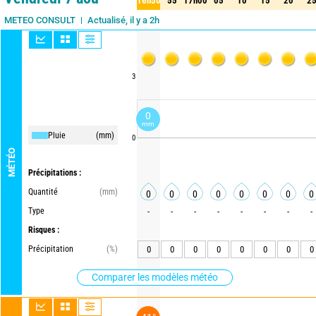
16h50
55
17h00
05
10
15
20
2
50
55
17h00
05
10
15
20
25
Actualisé, il y a 2h
METEO CONSULT
3
0
mm
Pluie
(mm)
0
MÉTÉO
Précipitations :
Quantité
(mm)
0
0
0
0
0
0
0
0
Type
-
-
-
-
-
-
-
-
Risques :
Précipitation
(%)
0
0
0
0
0
0
0
0
Comparer les modèles météo