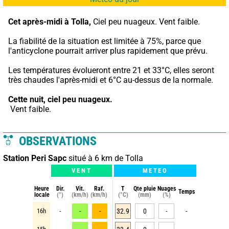
Cet après-midi à Tolla,
 Ciel peu nuageux. Vent faible.
La fiabilité de la situation est limitée à 75%, parce que 
l'anticyclone pourrait arriver plus rapidement que prévu.
Les températures évolueront entre 21 et 33°C, elles seront 
très chaudes l'après-midi et 6°C au-dessus de la normale.
Cette nuit,
ciel peu nuageux.
 Vent faible.
OBSERVATIONS
Station Peri Sapc
situé à 6 km de Tolla
VENT
METEO
Heure
Dir.
Vit.
Raf.
T
Qte pluie
Nuages
Temps
locale
(°)
(km/h)
(km/h)
(°C)
(mm)
(%)
16h
-
-
-
32.9
0
-
-