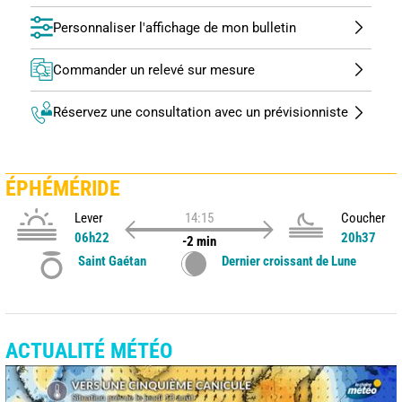
Personnaliser l'affichage de mon bulletin
Commander un relevé sur mesure
Réservez une consultation avec un prévisionniste
ÉPHÉMÉRIDE
Lever
14:15
Coucher
06h22
20h37
-2 min
Saint Gaétan
Dernier croissant de Lune
ACTUALITÉ MÉTÉO