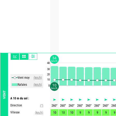
34
km/h
40
30
20
Vent moy
(km/h)
10
Rafales
(km/h)
10
0
km/h
VENT
A 10 m du sol :
Direction
260
°
260
°
260
°
260
°
260
°
260
°
260
°
260
(°)
Vitesse
10
10
10
9
9
9
9
9
(km/h)