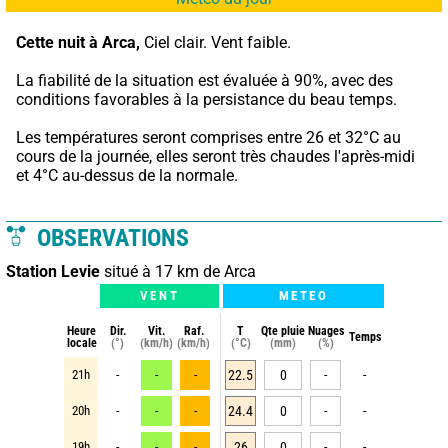
Cette nuit à Arca,
 Ciel clair. Vent faible.
La fiabilité de la situation est évaluée à 90%, avec des 
conditions favorables à la persistance du beau temps.
Les températures seront comprises entre 26 et 32°C au 
cours de la journée, elles seront très chaudes l'après-midi 
et 4°C au-dessus de la normale.
OBSERVATIONS
Station Levie
situé à 17 km de Arca
VENT
METEO
Heure
Dir.
Vit.
Raf.
T
Qte pluie
Nuages
Temps
locale
(°)
(km/h)
(km/h)
(°C)
(mm)
(%)
21h
-
-
-
22.5
0
-
-
20h
-
-
-
24.4
0
-
-
19h
-
-
-
26
0
-
-