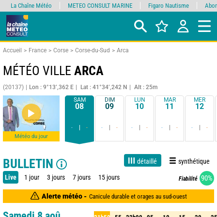
La Chaîne Météo
METEO CONSULT MARINE
Figaro Nautisme
Abon
Accueil
France
Corse
Corse-du-Sud
Arca
MÉTÉO VILLE
ARCA
(20137)
Lon : 9°13’,362 E
Lat : 41°34’,242 N
Alt : 25m
SAM
DIM
LUN
MAR
MER
08
09
10
11
12
-
-
-
-
-
-
-
-
-
-
Météo du jour
BULLETIN
détaillé
synthétique
Live
1 jour
3 jours
7 jours
15 jours
90%
Fiabilité
Alerte météo -
Canicule durable et orages au sud-ouest
Samedi 8 aoû