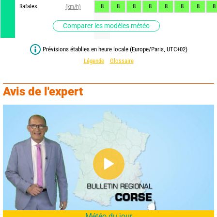
8
8
8
8
8
8
8
8
Rafales
(km/h)
Comparer les modèles météo
Prévisions établies en heure locale (Europe/Paris, UTC+02)
Légende
Glossaire
Avis de l'expert
Météo du jour