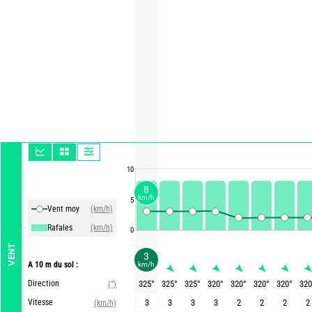
10
8
km/h
5
Vent moy
(km/h)
Rafales
(km/h)
0
VENT
3
A 10 m du sol :
km/h
Direction
325
°
325
°
325
°
320
°
320
°
320
°
320
°
320
(°)
Vitesse
3
3
3
3
2
2
2
2
(km/h)