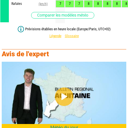
7
7
7
8
8
8
8
8
Rafales
(km/h)
Comparer les modèles météo
Prévisions établies en heure locale (Europe/Paris, UTC+02)
Légende
Glossaire
Avis de l'expert
Météo du jour