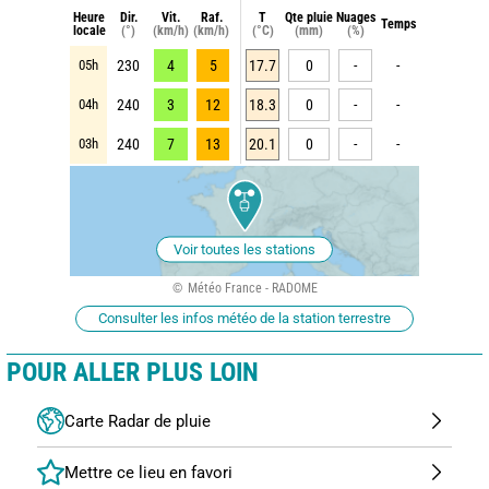
Heure
Dir.
Vit.
Raf.
T
Qte pluie
Nuages
Temps
locale
(°)
(km/h)
(km/h)
(°C)
(mm)
(%)
05h
230
4
5
17.7
0
-
-
04h
240
3
12
18.3
0
-
-
03h
240
7
13
20.1
0
-
-
Voir toutes les stations
Météo France - RADOME
Consulter les infos météo de la station terrestre
POUR ALLER PLUS LOIN
Carte Radar de pluie