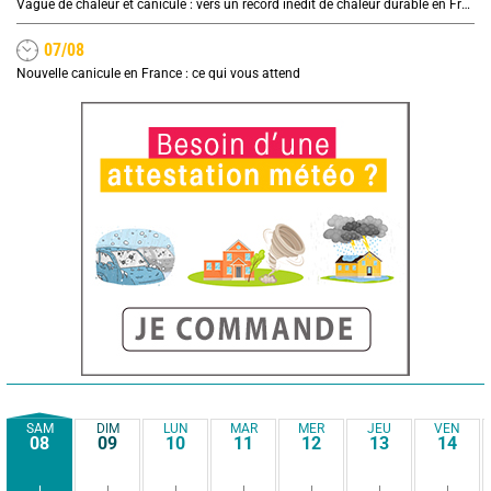
Vague de chaleur et canicule : vers un record inédit de chaleur durable en France
07/08
Nouvelle canicule en France : ce qui vous attend
SAM
DIM
LUN
MAR
MER
JEU
VEN
08
09
10
11
12
13
14