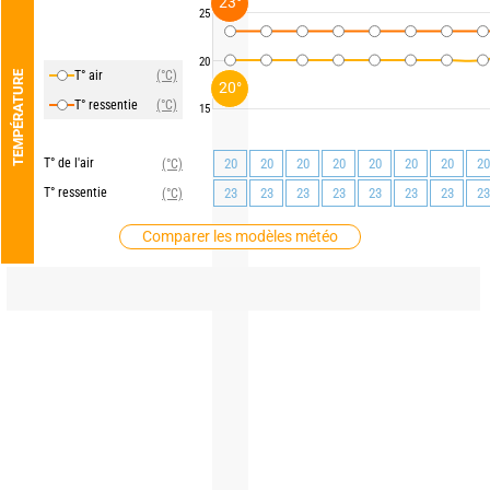
23°
25
20
T° air
(°C)
TEMPÉRATURE
20°
T° ressentie
(°C)
15
T° de l'air
20
20
20
20
20
20
20
20
(°C)
T° ressentie
23
23
23
23
23
23
23
23
(°C)
Comparer les modèles météo