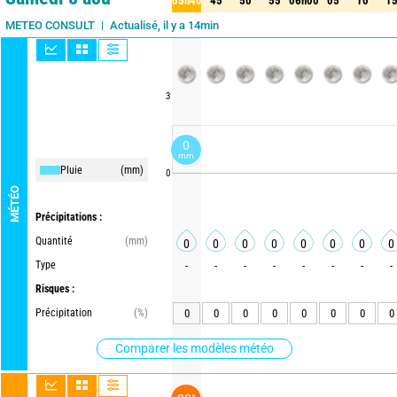
05h40
45
50
55
06h00
05
10
1
40
45
50
55
06h00
05
10
15
Actualisé, il y a 14min
METEO CONSULT
3
0
mm
Pluie
(mm)
0
MÉTÉO
Précipitations :
Quantité
(mm)
0
0
0
0
0
0
0
0
Type
-
-
-
-
-
-
-
-
Risques :
Précipitation
(%)
0
0
0
0
0
0
0
0
Comparer les modèles météo