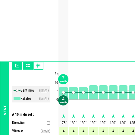
15
7
km/h
10
Vent moy
(km/h)
5
Rafales
(km/h)
4
0
km/h
VENT
A 10 m du sol :
Direction
175
°
180
°
180
°
180
°
180
°
180
°
180
°
185
(°)
Vitesse
4
4
4
4
4
4
4
4
(km/h)