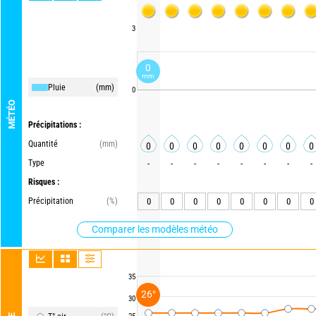
3
0
mm
Pluie
(mm)
0
MÉTÉO
Précipitations :
Quantité
(mm)
0
0
0
0
0
0
0
0
Type
-
-
-
-
-
-
-
-
Risques :
Précipitation
(%)
0
0
0
0
0
0
0
0
Comparer les modèles météo
35
26°
30