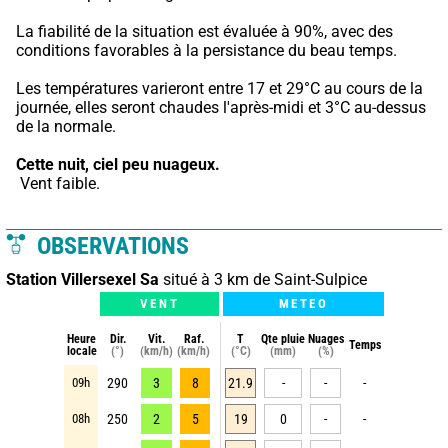
La fiabilité de la situation est évaluée à 90%, avec des 
conditions favorables à la persistance du beau temps.
Les températures varieront entre 17 et 29°C au cours de la 
journée, elles seront chaudes l'après-midi et 3°C au-dessus 
de la normale.
Cette nuit,
ciel peu nuageux.
 Vent faible.
OBSERVATIONS
Station Villersexel Sa
situé à 3 km de Saint-Sulpice
VENT
METEO
Heure
Dir.
Vit.
Raf.
T
Qte pluie
Nuages
Temps
locale
(°)
(km/h)
(km/h)
(°C)
(mm)
(%)
09h
290
3
8
21.9
-
-
-
08h
250
2
5
19
0
-
-