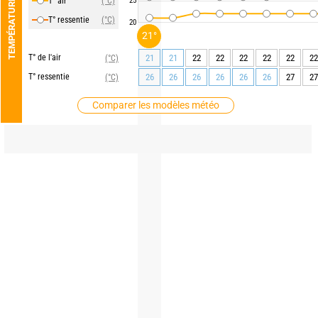
T° air
(°C)
25
TEMPÉRATURE
T° ressentie
(°C)
20
21°
T° de l'air
21
21
22
22
22
22
22
22
(°C)
T° ressentie
26
26
26
26
26
26
27
27
(°C)
Comparer les modèles météo