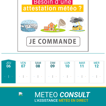
JEU
VEN
SAM
DIM
LUN
MAR
MER
06
07
08
09
10
11
12
-
-
-
-
-
-
-
-
-
-
-
-
-
-
METEO
CONSULT
L'ASSISTANCE
MÉTÉO EN DIRECT