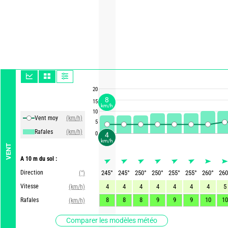
20
8
15
km/h
10
Vent moy
(km/h)
5
Rafales
(km/h)
0
4
km/h
VENT
A 10 m du sol :
Direction
245
°
245
°
250
°
250
°
255
°
255
°
260
°
260
(°)
Vitesse
4
4
4
4
4
4
4
5
(km/h)
8
8
8
9
9
9
10
10
Rafales
(km/h)
Comparer les modèles météo