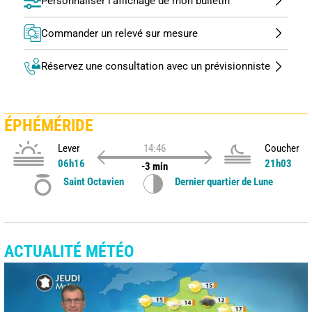
Personnaliser l'affichage de mon bulletin
Commander un relevé sur mesure
Réservez une consultation avec un prévisionniste
ÉPHÉMÉRIDE
Lever
14:46
Coucher
06h16
21h03
-3 min
Saint Octavien
Dernier quartier de Lune
ACTUALITÉ MÉTÉO