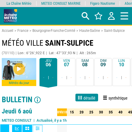
La Chaîne Météo
METEO CONSULT MARINE
Figaro Nautisme
Abon
Accueil
France
Bourgogne-Franche-Comté
Haute-Saône
Saint-Sulpice
MÉTÉO VILLE
SAINT-SULPICE
(70110)
Lon : 6°26’,922 E
Lat : 47°33’,93 N
Alt : 265m
JEU
VEN
SAM
DIM
LUN
06
07
08
09
10
-
-
-
-
-
-
-
-
-
-
Météo du jour
BULLETIN
détaillé
synthétique
Live
1 jour
3 jours
7 jours
15 jours
90%
Fiabilité
Jeudi 6 aoû
09h10
15
20
25
30
35
40
4
10
15
20
25
30
35
40
45
Actualisé, il y a 1h
METEO CONSULT