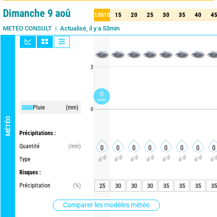
Dimanche 9 aoû
13h10
15
20
25
30
35
40
4
10
15
20
25
30
35
40
45
Actualisé, il y a 53min
METEO CONSULT
3
0
mm
Pluie
(mm)
0
MÉTÉO
Précipitations :
Quantité
(mm)
0
0
0
0
0
0
0
0
Type
Risques :
Précipitation
(%)
25
30
30
30
35
35
35
35
Comparer les modèles météo