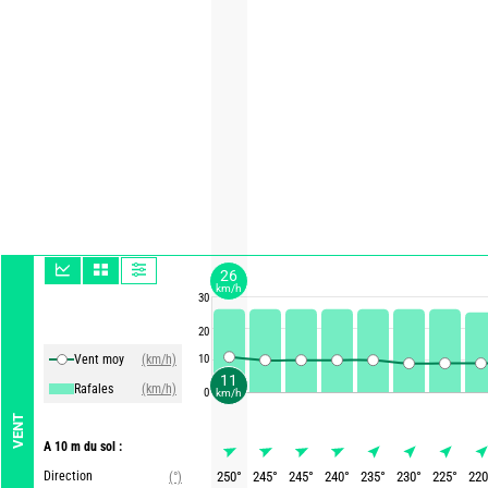
26
km/h
30
20
Vent moy
(km/h)
10
11
Rafales
(km/h)
0
km/h
VENT
A 10 m du sol :
Direction
250
°
245
°
245
°
240
°
235
°
230
°
225
°
220
(°)