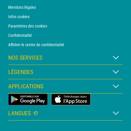
Mentions légales
Infos cookies
Paramètres des cookies
Confidentialité
Afficher le centre de confidentialité
NOS SERVICES
Abonnement METEO Xpert
LÉGENDES
Abonnement METEO PRO
Légende des cartes
APPLICATIONS
Consultation avec un prévisionniste
Légende des pictogrammes
Bulletin PRO
Application Météo Terrestre
Glossaire
Alertes
LANGUES
Certificats d'intempéries
Français
Relevés sur mesure