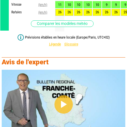
Vitesse
11
10
10
10
10
9
9
9
(km/h)
26
26
26
26
26
26
26
25
Rafales
(km/h)
Comparer les modèles météo
Prévisions établies en heure locale (Europe/Paris, UTC+02)
Légende
Glossaire
Avis de l'expert