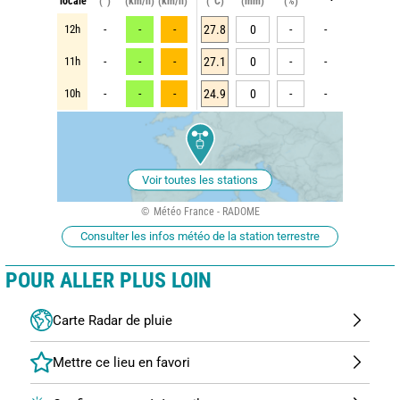
locale
(°)
(km/h)
(km/h)
(°C)
(mm)
(%)
12h
-
-
-
27.8
0
-
-
11h
-
-
-
27.1
0
-
-
10h
-
-
-
24.9
0
-
-
Voir toutes les stations
Météo France - RADOME
Consulter les infos météo de la station terrestre
POUR ALLER PLUS LOIN
Carte Radar de pluie