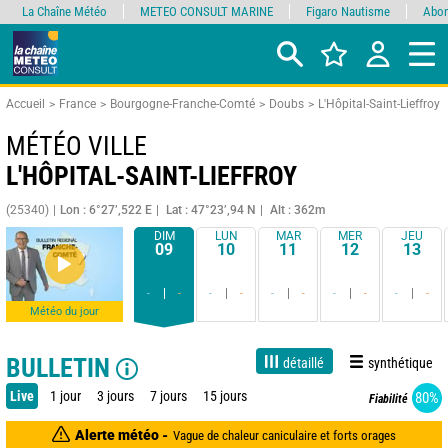
La Chaîne Météo
METEO CONSULT MARINE
Figaro Nautisme
Abon
Accueil
France
Bourgogne-Franche-Comté
Doubs
L'Hôpital-Saint-Lieffroy
MÉTÉO VILLE
L'HÔPITAL-SAINT-LIEFFROY
(25340)
Lon : 6°27’,522 E
Lat : 47°23’,94 N
Alt : 362m
DIM
LUN
MAR
MER
JEU
09
10
11
12
13
-
-
-
-
-
-
-
-
-
-
Météo du jour
BULLETIN
détaillé
synthétique
Live
1 jour
3 jours
7 jours
15 jours
80%
Fiabilité
Alerte météo -
Vague de chaleur caniculaire et forts orages