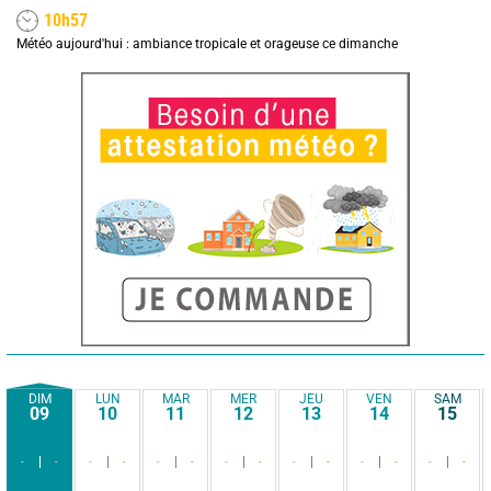
10h57
Météo aujourd'hui : ambiance tropicale et orageuse ce dimanche
DIM
LUN
MAR
MER
JEU
VEN
SAM
09
10
11
12
13
14
15
-
-
-
-
-
-
-
-
-
-
-
-
-
-