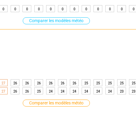
0
0
0
0
0
0
0
0
0
0
0
0
Comparer les modèles météo
27
26
26
26
26
26
26
25
25
25
25
25
27
26
26
25
24
24
24
24
24
24
23
23
Comparer les modèles météo