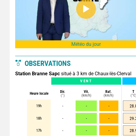
Météo du jour
OBSERVATIONS
Station Branne Sapc
situé à 3 km de Chaux-lès-Clerval
VENT
Dir.
Vit.
Raf.
T
Heure locale
(°)
(km/h)
(km/h)
(°C
19h
-
-
-
28.
18h
-
-
-
29.
17h
-
-
-
28.