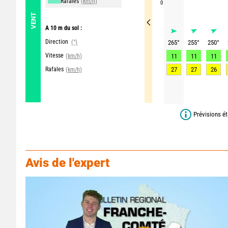
Rafales
(km/h)
0
VENT
A 10 m du sol :
Direction
(°)
265
°
255
°
250
°
Vitesse
(km/h)
11
11
11
Rafales
27
27
26
(km/h)
Prévisions ét
Avis de l'expert