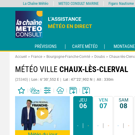
La Chaîne Météo
METEO CONSULT MARINE
Figaro Nautisme
L'ASSISTANCE
MÉTÉO EN DIRECT
PRÉVISIONS
CARTE MÉTÉO
MONTAGNE
Accueil
France
Bourgogne-Franche-Comté
Doubs
Chaux-lès-Clerv
MÉTÉO VILLE
CHAUX-LÈS-CLERVAL
(25340)
Lon : 6°30’,552 E
Lat : 47°22’,902 N
Alt : 330m
JEU
VEN
SAM
06
07
08
-
-
-
-
-
-
Météo du jour