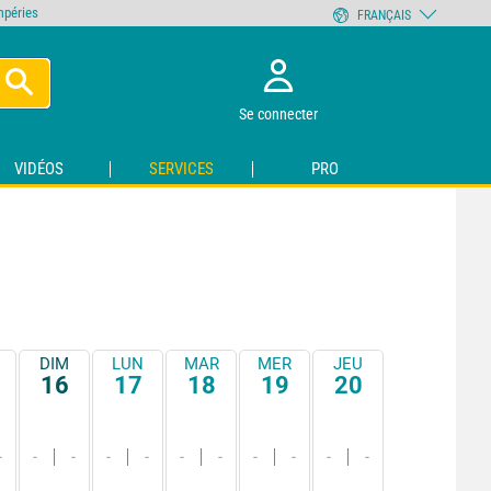
empéries
FRANÇAIS
Se connecter
VIDÉOS
SERVICES
PRO
DIM
LUN
MAR
MER
JEU
16
17
18
19
20
-
-
-
-
-
-
-
-
-
-
-