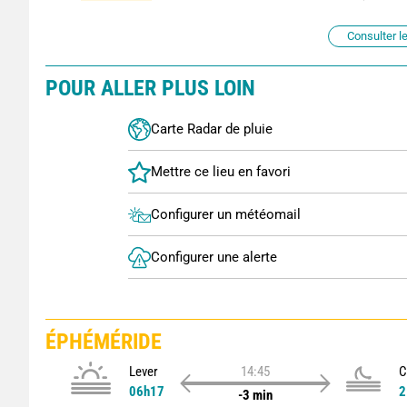
Consulter le
POUR ALLER PLUS LOIN
Carte Radar de pluie
Configurer un météomail
Configurer une alerte
ÉPHÉMÉRIDE
Lever
14:45
C
06h17
2
-3 min