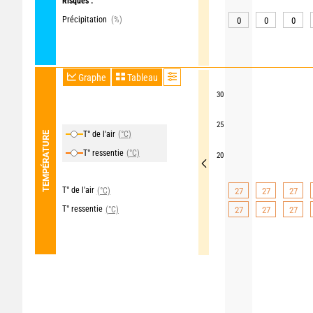
Risques :
Précipitation
(%)
0
0
0
Graphe
Tableau
30
25
T° de l'air
(°C)
TEMPÉRATURE
T° ressentie
(°C)
20
T° de l'air
(°C)
27
27
27
T° ressentie
(°C)
27
27
27