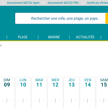
Abonnement METEO Xpert
Abonnement METEO PRO
Certificats d'int
PLAGE
MARINE
ACTUALITÉS
al
DIM
LUN
MAR
MER
JEU
VEN
SAM
09
10
11
12
13
14
15
-
-
-
-
-
-
-
-
-
-
-
-
-