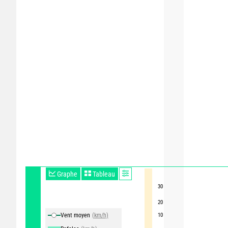
Graphe
Tableau
30
20
Vent moyen
(km/h)
10