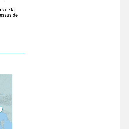
s de la 
essus de 