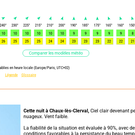
240
°
230
°
225
°
215
°
210
°
200
°
190
°
185
°
175
°
165
°
160
°
150
10
10
10
10
10
10
9
9
9
9
9
8
26
25
25
25
24
24
23
23
23
22
22
21
Comparer les modèles météo
ablies en heure locale (Europe/Paris, UTC+02)
Légende
Glossaire
Cette nuit à Chaux-lès-Clerval,
 Ciel clair devenant pe
nuageux. Vent faible.
La fiabilité de la situation est évaluée à 90%, avec de
conditions favorables à la persistance du beau temp