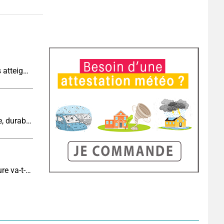
Sécheresse historique : les cours d'eau français atteignent un niveau critique
Cinquième canicule de l’été : un épisode intense, durable et étendu la semaine prochaine
Eclipse J-6 : de combien de degrés la température va-t-elle chuter pendant l'éclipse du 12 août ?