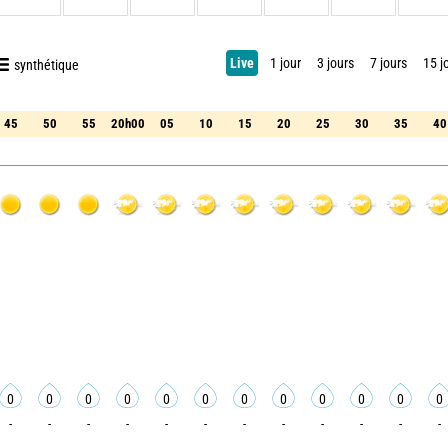
Live
1 jour
3 jours
7 jours
15 j
synthétique
45
50
55
20h00
05
10
15
20
25
30
35
40
45
50
55
20h00
05
10
15
20
25
30
35
40
0
0
0
0
0
0
0
0
0
0
0
0
-
-
-
-
-
-
-
-
-
-
-
-