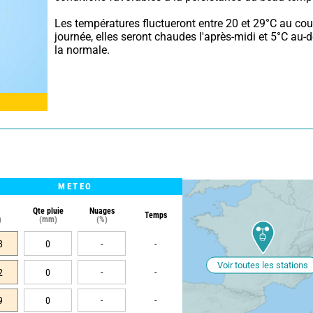
Les températures fluctueront entre 20 et 29°C au cour
journée, elles seront chaudes l'après-midi et 5°C au-d
la normale.
METEO
Qte pluie
Nuages
Temps
)
(mm)
(%)
8
0
-
-
Voir toutes les stations
2
0
-
-
9
0
-
-