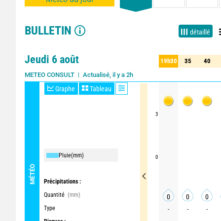
BULLETIN
détaillé
Jeudi 6 août
19h30
35
40
30
35
40
Actualisé, il y a 2h
METEO CONSULT
Graphe
Tableau
3
Pluie
(mm)
0
MÉTÉO
Précipitations :
Quantité
(mm)
0
0
0
Type
-
-
-