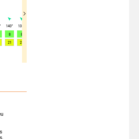
°
140
°
135
°
125
°
120
°
110
°
100
°
95
°
85
°
75
°
8
8
8
8
8
7
7
7
7
21
21
20
20
19
19
19
18
18
u 
s 
s.