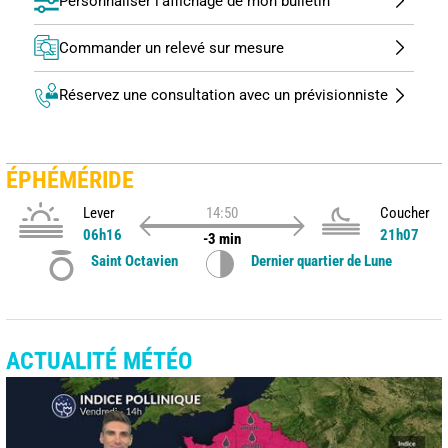
Personnaliser l'affichage de mon bulletin
Commander un relevé sur mesure
Réservez une consultation avec un prévisionniste
ÉPHÉMÉRIDE
Lever
14:50
Coucher
06h16
21h07
-3 min
Saint Octavien
Dernier quartier de Lune
ACTUALITÉ MÉTÉO