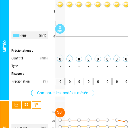
3
0
mm
Pluie
(mm)
0
MÉTÉO
Précipitations :
Quantité
(mm)
0
0
0
0
0
0
0
0
Type
-
-
-
-
-
-
-
-
Risques :
Précipitation
(%)
0
0
0
0
0
0
0
0
Comparer les modèles météo
30°
35
30