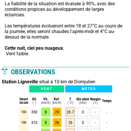
La fiabilité de la situation est évaluée à 90%, avec des 
conditions propices au développement de larges 
éclaircies.
Les températures évolueront entre 18 et 27°C au cours de 
la journée, elles seront chaudes l'après-midi et 4°C au-
dessus de la normale.
Cette nuit,
ciel peu nuageux.
 Vent faible.
OBSERVATIONS
Station Ligneville
situé à 10 km de Domjulien
VENT
METEO
Heure
Dir.
Vit.
Raf.
T
Qte pluie
Nuages
Temps
locale
(°)
(km/h)
(km/h)
(°C)
(mm)
(%)
16h
330
8
29
26.7
0
-
-
15h
310
8
26
26
0
-
-