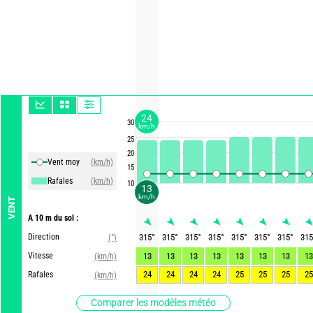
24
30
km/h
25
20
Vent moy
(km/h)
15
Rafales
(km/h)
10
13
km/h
VENT
A 10 m du sol :
Direction
315
°
315
°
315
°
315
°
315
°
315
°
315
°
315
(°)
Vitesse
13
13
13
13
13
13
13
13
(km/h)
24
24
24
24
25
25
25
25
Rafales
(km/h)
Comparer les modèles météo