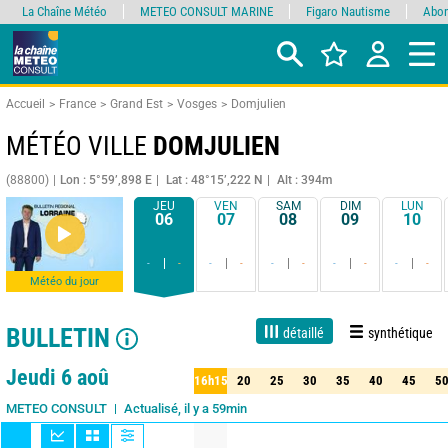
La Chaîne Météo
METEO CONSULT MARINE
Figaro Nautisme
Abon
Accueil
France
Grand Est
Vosges
Domjulien
MÉTÉO VILLE
DOMJULIEN
(88800)
Lon : 5°59’,898 E
Lat : 48°15’,222 N
Alt : 394m
JEU
VEN
SAM
DIM
LUN
06
07
08
09
10
-
-
-
-
-
-
-
-
-
-
Météo du jour
BULLETIN
détaillé
synthétique
Live
1 jour
3 jours
7 jours
15 jours
90%
Fiabilité
Jeudi 6 aoû
16h15
20
25
30
35
40
45
5
15
20
25
30
35
40
45
50
Actualisé, il y a 59min
METEO CONSULT