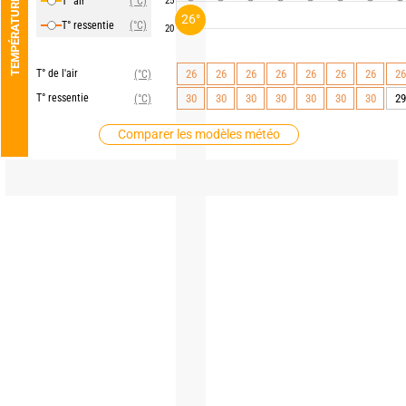
T° air
(°C)
25
TEMPÉRATURE
26°
T° ressentie
(°C)
20
T° de l'air
26
26
26
26
26
26
26
26
(°C)
T° ressentie
30
30
30
30
30
30
30
29
(°C)
Comparer les modèles météo