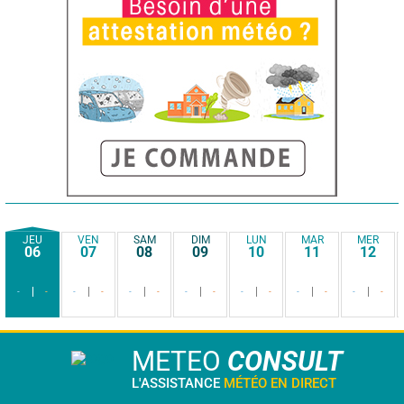
JEU
VEN
SAM
DIM
LUN
MAR
MER
06
07
08
09
10
11
12
-
-
-
-
-
-
-
-
-
-
-
-
-
-
METEO
CONSULT
L'ASSISTANCE
MÉTÉO EN DIRECT