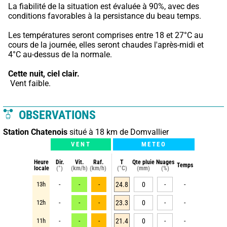
La fiabilité de la situation est évaluée à 90%, avec des 
conditions favorables à la persistance du beau temps.
Les températures seront comprises entre 18 et 27°C au 
cours de la journée, elles seront chaudes l'après-midi et 
4°C au-dessus de la normale.
Cette nuit,
ciel clair.
 Vent faible.
OBSERVATIONS
Station Chatenois
situé à 18 km de Domvallier
VENT
METEO
Heure
Dir.
Vit.
Raf.
T
Qte pluie
Nuages
Temps
locale
(°)
(km/h)
(km/h)
(°C)
(mm)
(%)
13h
-
-
-
24.8
0
-
-
12h
-
-
-
23.3
0
-
-
11h
-
-
-
21.4
0
-
-