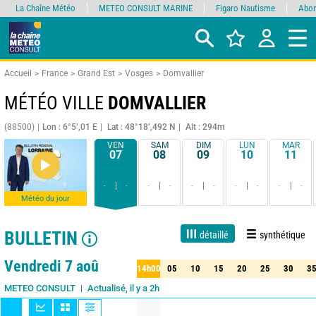
La Chaîne Météo
METEO CONSULT MARINE
Figaro Nautisme
Abon
Accueil
France
Grand Est
Vosges
Domvallier
MÉTÉO VILLE
DOMVALLIER
(88500)
Lon : 6°5’,01 E
Lat : 48°18’,492 N
Alt : 294m
VEN
SAM
DIM
LUN
MAR
07
08
09
10
11
-
-
-
-
-
-
-
-
-
-
Météo du jour
BULLETIN
détaillé
synthétique
Live
1 jour
3 jours
7 jours
15 jours
90%
Fiabilité
Vendredi 7 aoû
14h00
05
10
15
20
25
30
3
14h00
05
10
15
20
25
30
35
Actualisé, il y a 2h
METEO CONSULT