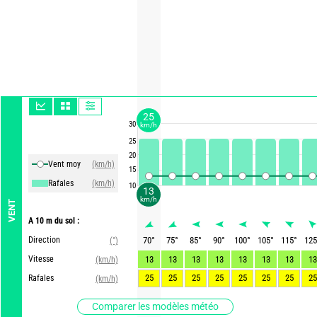
25
30
km/h
25
20
Vent moy
(km/h)
15
Rafales
(km/h)
10
13
km/h
VENT
A 10 m du sol :
Direction
70
°
75
°
85
°
90
°
100
°
105
°
115
°
125
(°)
Vitesse
13
13
13
13
13
13
13
13
(km/h)
25
25
25
25
25
25
25
25
Rafales
(km/h)
Comparer les modèles météo