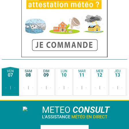
VEN
SAM
DIM
LUN
MAR
MER
JEU
07
08
09
10
11
12
13
-
-
-
-
-
-
-
-
-
-
-
-
-
-
METEO
CONSULT
L'ASSISTANCE
MÉTÉO EN DIRECT