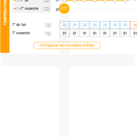
T° air
(°C)
25
TEMPÉRATURE
25°
T° ressentie
(°C)
20
T° de l'air
25
25
25
25
25
25
25
26
(°C)
T° ressentie
31
31
31
31
31
31
31
31
(°C)
Comparer les modèles météo