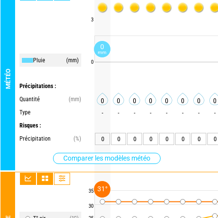
3
0
mm
Pluie
(mm)
0
MÉTÉO
Précipitations :
Quantité
(mm)
0
0
0
0
0
0
0
0
Type
-
-
-
-
-
-
-
-
Risques :
Précipitation
(%)
0
0
0
0
0
0
0
0
Comparer les modèles météo
31°
35
30