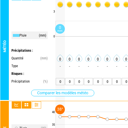
3
0
mm
Pluie
(mm)
0
MÉTÉO
Précipitations :
Quantité
(mm)
0
0
0
0
0
0
0
0
Type
-
-
-
-
-
-
-
-
Risques :
Précipitation
(%)
0
0
0
0
0
0
0
0
Comparer les modèles météo
38°
40
35