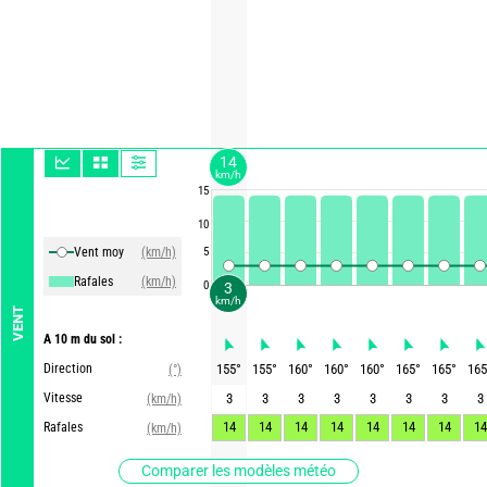
14
km/h
15
10
Vent moy
(km/h)
5
Rafales
(km/h)
0
3
km/h
VENT
A 10 m du sol :
Direction
155
°
155
°
160
°
160
°
160
°
165
°
165
°
165
(°)
Vitesse
3
3
3
3
3
3
3
3
(km/h)
14
14
14
14
14
14
14
14
Rafales
(km/h)
Comparer les modèles météo