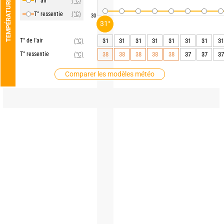
T° air
(°C)
TEMPÉRATURE
T° ressentie
(°C)
30
31°
T° de l'air
31
31
31
31
31
31
31
31
(°C)
T° ressentie
38
38
38
38
38
37
37
37
(°C)
Comparer les modèles météo