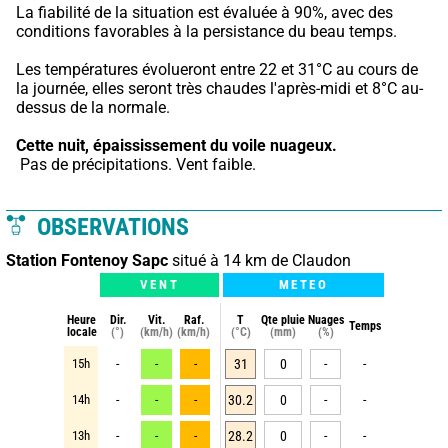
La fiabilité de la situation est évaluée à 90%, avec des 
conditions favorables à la persistance du beau temps.
Les températures évolueront entre 22 et 31°C au cours de 
la journée, elles seront très chaudes l'après-midi et 8°C au-
dessus de la normale.
Cette nuit,
épaississement du voile nuageux.
 Pas de précipitations. Vent faible.
OBSERVATIONS
Station Fontenoy Sapc
situé à 14 km de Claudon
VENT
METEO
Heure
Dir.
Vit.
Raf.
T
Qte pluie
Nuages
Temps
locale
(°)
(km/h)
(km/h)
(°C)
(mm)
(%)
15h
-
-
-
31
0
-
-
14h
-
-
-
30.2
0
-
-
13h
-
-
-
28.2
0
-
-