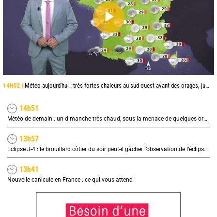
14H52 |
Météo aujourd'hui : très fortes chaleurs au sud-ouest avant des orages, jusqu'à 39°C
14h51
Météo de demain : un dimanche très chaud, sous la menace de quelques orages
13h57
Eclipse J-4 : le brouillard côtier du soir peut-il gâcher l’observation de l’éclipse à la plage ?
13h41
Nouvelle canicule en France : ce qui vous attend