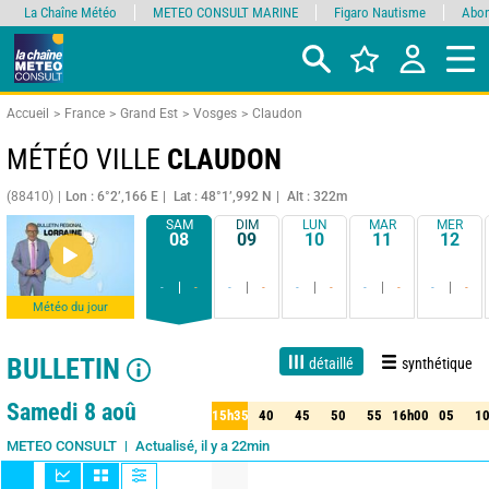
La Chaîne Météo
METEO CONSULT MARINE
Figaro Nautisme
Abon
Accueil
France
Grand Est
Vosges
Claudon
MÉTÉO VILLE
CLAUDON
(88410)
Lon : 6°2’,166 E
Lat : 48°1’,992 N
Alt : 322m
SAM
DIM
LUN
MAR
MER
08
09
10
11
12
-
-
-
-
-
-
-
-
-
-
Météo du jour
BULLETIN
détaillé
synthétique
Live
1 jour
3 jours
7 jours
15 jours
90%
Fiabilité
Samedi 8 aoû
15h35
40
45
50
55
16h00
05
1
35
40
45
50
55
16h00
05
10
Actualisé, il y a 22min
METEO CONSULT