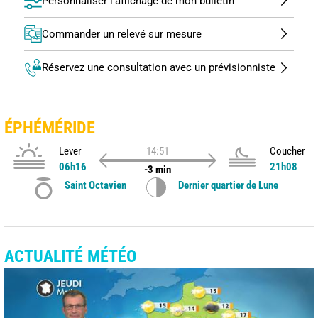
Personnaliser l'affichage de mon bulletin
Commander un relevé sur mesure
Réservez une consultation avec un prévisionniste
ÉPHÉMÉRIDE
Lever
14:51
Coucher
06h16
21h08
-3 min
Saint Octavien
Dernier quartier de Lune
ACTUALITÉ MÉTÉO