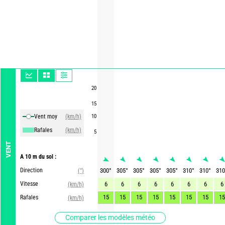
20
15
Vent moy
(km/h)
10
Rafales
(km/h)
5
VENT
A 10 m du sol :
Direction
300
°
305
°
305
°
305
°
305
°
310
°
310
°
310
(°)
Vitesse
6
6
6
6
6
6
6
6
(km/h)
15
15
15
15
15
15
15
15
Rafales
(km/h)
Comparer les modèles météo