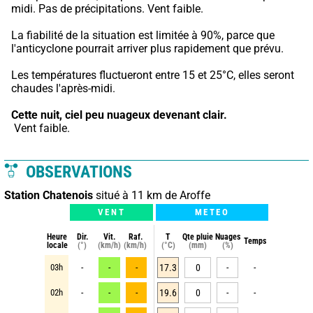
midi. Pas de précipitations. Vent faible.
La fiabilité de la situation est limitée à 90%, parce que 
l'anticyclone pourrait arriver plus rapidement que prévu.
Les températures fluctueront entre 15 et 25°C, elles seront 
chaudes l'après-midi.
Cette nuit,
ciel peu nuageux devenant clair.
 Vent faible.
OBSERVATIONS
Station Chatenois
situé à 11 km de Aroffe
VENT
METEO
Heure
Dir.
Vit.
Raf.
T
Qte pluie
Nuages
Temps
locale
(°)
(km/h)
(km/h)
(°C)
(mm)
(%)
03h
-
-
-
17.3
0
-
-
02h
-
-
-
19.6
0
-
-