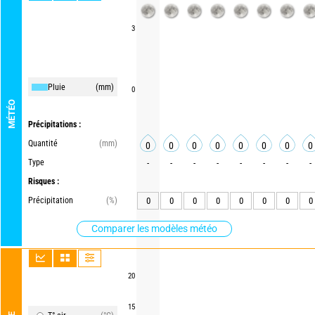
3
Pluie
(mm)
0
MÉTÉO
Précipitations :
Quantité
(mm)
0
0
0
0
0
0
0
0
Type
-
-
-
-
-
-
-
-
Risques :
Précipitation
(%)
0
0
0
0
0
0
0
0
Comparer les modèles météo
20
15