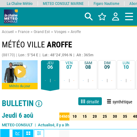
La Chaîne Météo
METEO CONSULT MARINE
Figaro Nautisme
Abon
Accueil
France
Grand Est
Vosges
Aroffe
MÉTÉO VILLE
AROFFE
(88170)
Lon : 5°54 E
Lat : 48°24’,096 N
Alt : 365m
JEU
VEN
SAM
DIM
LUN
06
07
08
09
10
-
-
-
-
-
-
-
-
-
-
Météo du jour
BULLETIN
détaillé
synthétique
Live
1 jour
3 jours
7 jours
15 jours
90%
Fiabilité
Jeudi 6 aoû
04h05
10
15
20
25
30
35
4
05
10
15
20
25
30
35
40
Actualisé, il y a 3h
METEO CONSULT