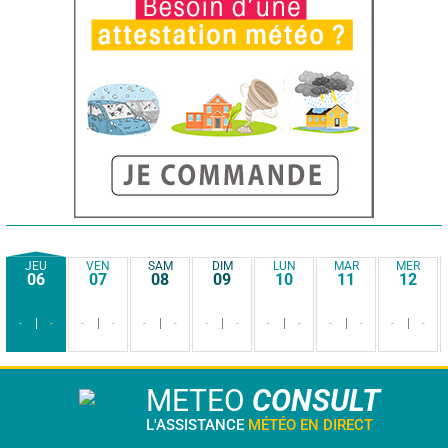
JEU
VEN
SAM
DIM
LUN
MAR
MER
06
07
08
09
10
11
12
-
-
-
-
-
-
-
-
-
-
-
-
-
-
METEO
CONSULT
L'ASSISTANCE
MÉTÉO EN DIRECT