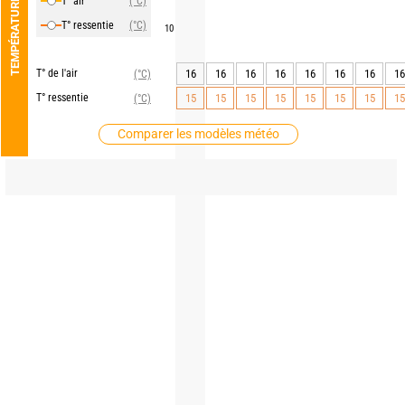
T° air
(°C)
TEMPÉRATURE
T° ressentie
(°C)
10
T° de l'air
16
16
16
16
16
16
16
16
(°C)
T° ressentie
15
15
15
15
15
15
15
15
(°C)
Comparer les modèles météo