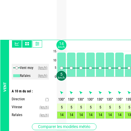
14
km/h
15
10
Vent moy
(km/h)
5
5
Rafales
(km/h)
0
km/h
VENT
A 10 m du sol :
Direction
130
°
130
°
130
°
130
°
130
°
135
°
135
°
135
(°)
Vitesse
5
5
5
5
5
5
5
5
(km/h)
14
14
14
14
14
14
14
13
Rafales
(km/h)
Comparer les modèles météo