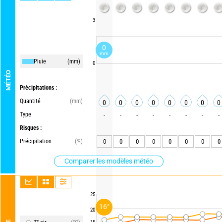
3
0
mm
Pluie
(mm)
0
MÉTÉO
Précipitations :
Quantité
(mm)
0
0
0
0
0
0
0
0
Type
-
-
-
-
-
-
-
-
Risques :
Précipitation
(%)
0
0
0
0
0
0
0
0
Comparer les modèles météo
25
16°
20