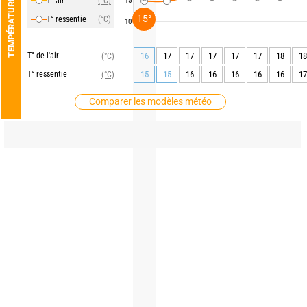
T° air
(°C)
15
TEMPÉRATURE
15°
T° ressentie
(°C)
10
T° de l'air
16
17
17
17
17
17
18
18
(°C)
T° ressentie
15
15
16
16
16
16
16
17
(°C)
Comparer les modèles météo