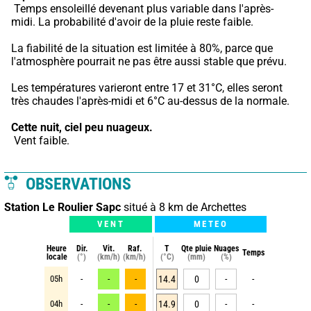
 Temps ensoleillé devenant plus variable dans l'après-
midi. La probabilité d'avoir de la pluie reste faible.
La fiabilité de la situation est limitée à 80%, parce que 
l'atmosphère pourrait ne pas être aussi stable que prévu.
Les températures varieront entre 17 et 31°C, elles seront 
très chaudes l'après-midi et 6°C au-dessus de la normale.
Cette nuit,
ciel peu nuageux.
 Vent faible.
OBSERVATIONS
Station Le Roulier Sapc
situé à 8 km de Archettes
VENT
METEO
Heure
Dir.
Vit.
Raf.
T
Qte pluie
Nuages
Temps
locale
(°)
(km/h)
(km/h)
(°C)
(mm)
(%)
05h
-
-
-
14.4
0
-
-
04h
-
-
-
14.9
0
-
-