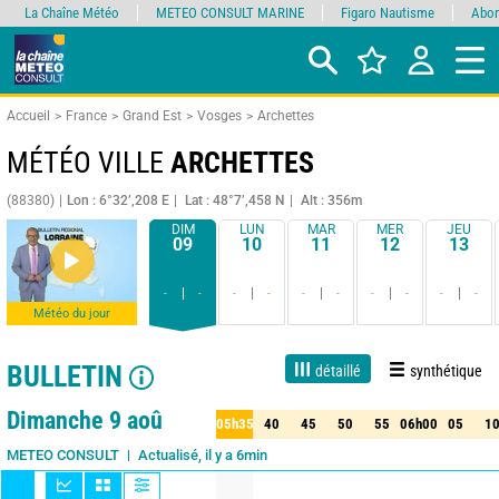
La Chaîne Météo
METEO CONSULT MARINE
Figaro Nautisme
Abon
Accueil
France
Grand Est
Vosges
Archettes
MÉTÉO VILLE
ARCHETTES
(88380)
Lon : 6°32’,208 E
Lat : 48°7’,458 N
Alt : 356m
DIM
LUN
MAR
MER
JEU
09
10
11
12
13
-
-
-
-
-
-
-
-
-
-
Météo du jour
BULLETIN
détaillé
synthétique
Live
1 jour
3 jours
7 jours
15 jours
80%
Fiabilité
Dimanche 9 aoû
05h35
40
45
50
55
06h00
05
1
35
40
45
50
55
06h00
05
10
Actualisé, il y a 6min
METEO CONSULT