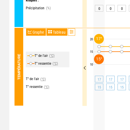
Risques :
Précipitation
(%)
0
0
0
Graphe
Tableau
17°
20
15
T° de l'air
(°C)
TEMPÉRATURE
15°
T° ressentie
(°C)
10
T° de l'air
(°C)
17
17
17
T° ressentie
(°C)
15
15
15