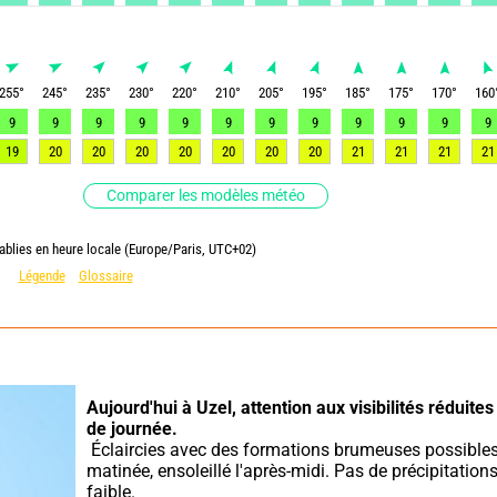
255
°
245
°
235
°
230
°
220
°
210
°
205
°
195
°
185
°
175
°
170
°
160
9
9
9
9
9
9
9
9
9
9
9
9
19
20
20
20
20
20
20
20
21
21
21
21
Comparer les modèles météo
ablies en heure locale (Europe/Paris, UTC+02)
Légende
Glossaire
Aujourd'hui à Uzel,
attention aux visibilités réduites
de journée.
 Éclaircies avec des formations brumeuses possibles en 
matinée, ensoleillé l'après-midi. Pas de précipitations
faible.