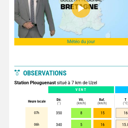
Météo du jour
OBSERVATIONS
Station Plouguenast
situé à 7 km de Uzel
VENT
Dir.
Vit.
Raf.
T
Heure locale
(°)
(km/h)
(km/h)
(°C
07h
350
8
15
16
06h
340
5
16
15.