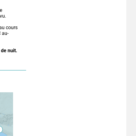
e 
vu.
au cours 
C au-
 de nuit.