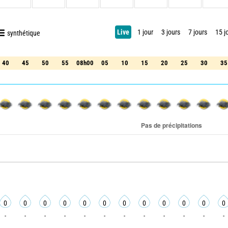
Live
1 jour
3 jours
7 jours
15 j
synthétique
40
45
50
55
08h00
05
10
15
20
25
30
35
40
45
50
55
08h00
05
10
15
20
25
30
35
0
0
0
0
0
0
0
0
0
0
0
0
-
-
-
-
-
-
-
-
-
-
-
-