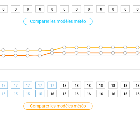
0
0
0
0
0
0
0
0
0
0
0
0
Comparer les modèles météo
17
17
17
17
17
18
18
18
18
18
18
18
15
15
15
15
16
16
16
16
16
16
16
16
Comparer les modèles météo