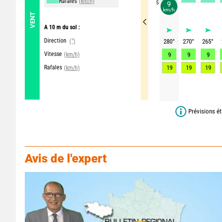
Rafales
(km/h)
5
9
km/h
VENT
A 10 m du sol :
Direction
(°)
280
°
270
°
265
°
Vitesse
(km/h)
9
9
9
Rafales
19
19
19
(km/h)
Prévisions ét
Avis de l'expert