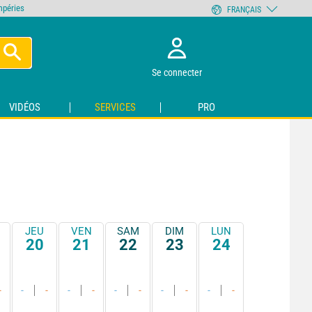
empéries
FRANÇAIS
Se connecter
VIDÉOS
SERVICES
PRO
JEU
VEN
SAM
DIM
LUN
20
21
22
23
24
-
-
-
-
-
-
-
-
-
-
-