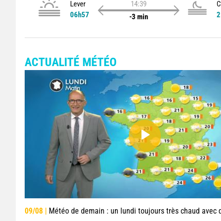
Lever
14:39
C
06h57
2
-3 min
ACTUALITÉ MÉTÉO
09/08 |
Météo de demain : un lundi toujours très chaud avec que