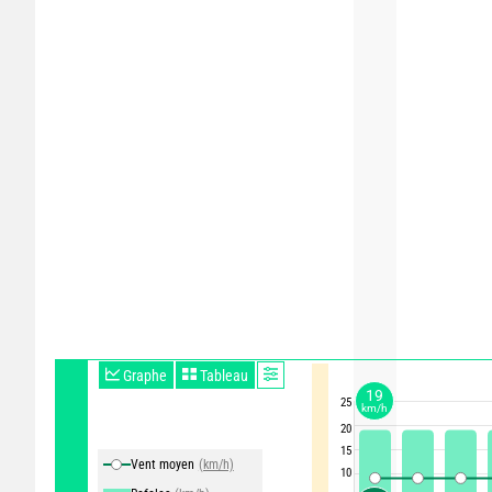
Graphe
Tableau
19
25
km/h
20
15
Vent moyen
(km/h)
10