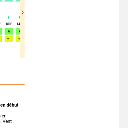
°
150
°
140
°
135
°
125
°
115
°
110
°
100
°
90
°
80
°
9
9
9
9
9
9
9
9
9
21
21
21
22
22
22
22
22
22
 en début 
. Vent 