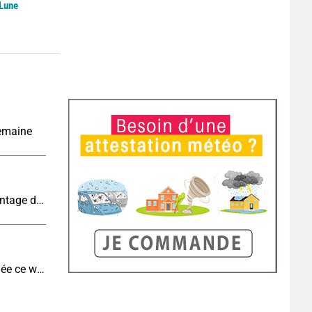
 Lune
semaine
Météo week-end : une canicule en recul et davantage d'orages
Remontée de sable du Sahara : la France touchée ce week-end