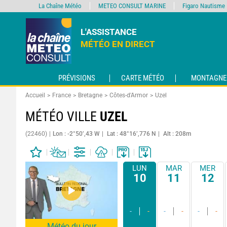
La Chaîne Météo
METEO CONSULT MARINE
Figaro Nautisme
L'ASSISTANCE
MÉTÉO EN DIRECT
PRÉVISIONS
CARTE MÉTÉO
MONTAGNE
Accueil
France
Bretagne
Côtes-d'Armor
Uzel
MÉTÉO VILLE
UZEL
(22460)
Lon : -2°50’,43 W
Lat : 48°16’,776 N
Alt : 208m
LUN
MAR
MER
10
11
12
-
-
-
-
-
-
Météo du jour