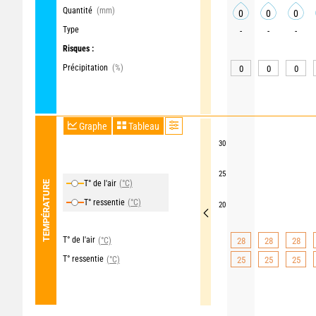
Quantité
(mm)
0
0
0
Type
-
-
-
Risques :
Précipitation
(%)
0
0
0
Graphe
Tableau
30
25
T° de l'air
(°C)
TEMPÉRATURE
T° ressentie
(°C)
20
T° de l'air
(°C)
28
28
28
T° ressentie
(°C)
25
25
25