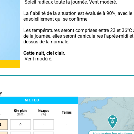
 Soleil radieux toute la journée. Vent modéré.
La fiabilité de la situation est évaluée à 90%, avec le 
ensoleillement qui se confirme
Les températures seront comprises entre 23 et 36°C 
de la journée, elles seront caniculaires l'après-midi e
dessus de la normale.
Cette nuit,
ciel clair.
 Vent modéré.
y
METEO
Qte pluie
Nuages
Temps
)
(mm)
(%)
4
0
-
-
Voir toutes les stations