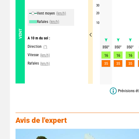
30
Vent moyen
(km/h)
20
Rafales
(km/h)
10
VENT
A 10 m du sol :
Direction
(°)
350
°
350
°
350
°
Vitesse
(km/h)
16
16
16
Rafales
35
35
35
(km/h)
Prévisions ét
Avis de l'expert