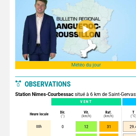
Météo du jour
OBSERVATIONS
Station Nimes-Courbessac
situé à 6 km de Saint-Gervas
VENT
Dir.
Vit.
Raf.
T
Heure locale
(°)
(km/h)
(km/h)
(°C
00h
0
12
31
29.