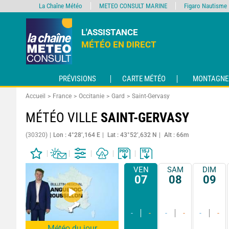
La Chaîne Météo
METEO CONSULT MARINE
Figaro Nautisme
L'ASSISTANCE
MÉTÉO EN DIRECT
PRÉVISIONS
CARTE MÉTÉO
MONTAGNE
Accueil
France
Occitanie
Gard
Saint-Gervasy
MÉTÉO VILLE
SAINT-GERVASY
(30320)
Lon : 4°28’,164 E
Lat : 43°52’,632 N
Alt : 66m
VEN
SAM
DIM
07
08
09
-
-
-
-
-
-
Météo du jour