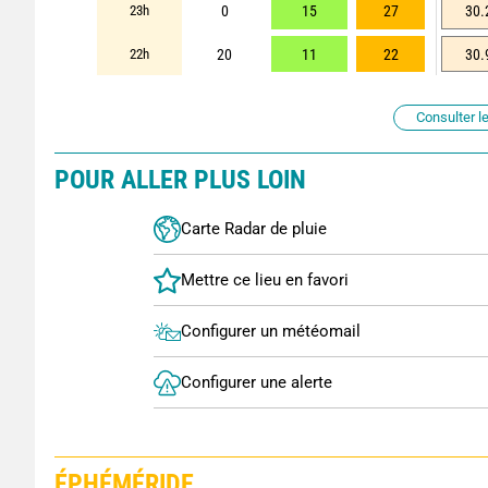
23h
0
15
27
30.
22h
20
11
22
30.
Consulter le
POUR ALLER PLUS LOIN
Carte Radar de pluie
Configurer un météomail
Configurer une alerte
ÉPHÉMÉRIDE