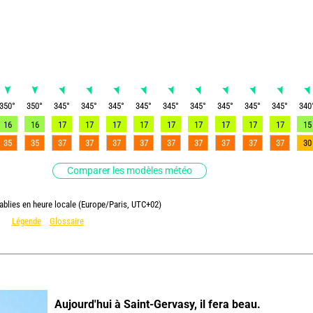
350
°
350
°
345
°
345
°
345
°
345
°
345
°
345
°
345
°
345
°
345
°
340
16
16
17
17
17
17
17
17
17
17
17
15
35
35
37
37
37
37
37
37
37
37
37
30
Comparer les modèles météo
ablies en heure locale (Europe/Paris, UTC+02)
Légende
Glossaire
Aujourd'hui à Saint-Gervasy,
il fera beau.