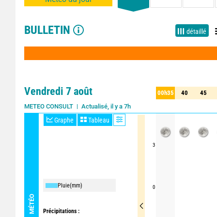
BULLETIN
détaillé
Vendredi 7 août
00h35
40
45
35
40
45
Actualisé, il y a 7h
METEO CONSULT
Graphe
Tableau
3
Pluie
(mm)
0
MÉTÉO
Précipitations :