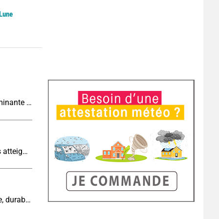
 Lune
Tendance météo à 4 semaines : chaleur prédominante jusqu'en septembre
Sécheresse historique : les cours d'eau français atteignent un niveau critique
Cinquième canicule de l’été : un épisode intense, durable et étendu la semaine prochaine