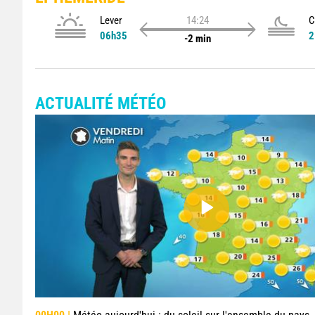
Lever
14:24
C
06h35
2
-2 min
ACTUALITÉ MÉTÉO