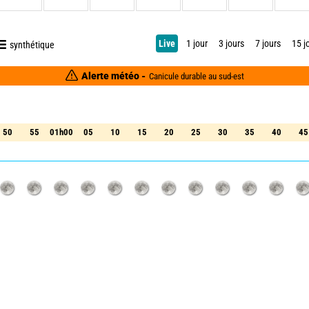
Live
1 jour
3 jours
7 jours
15 j
synthétique
Alerte météo -
Canicule durable au sud-est
50
55
01h00
05
10
15
20
25
30
35
40
45
50
55
01h00
05
10
15
20
25
30
35
40
45