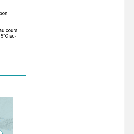
bon 
au cours 
t 5°C au-